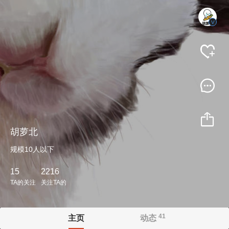
V
胡萝北
规模10人以下
15
2216
TA的关注
关注TA的
41
主页
动态