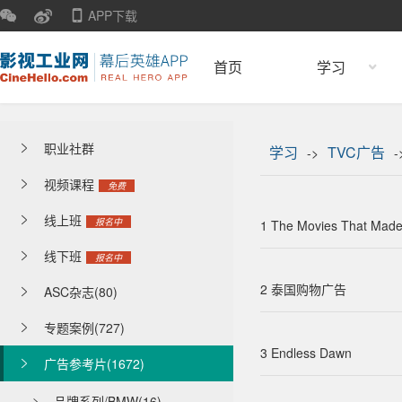
APP下载
首页
学习
职业社群

学习
TVC广告
->
-
视频课程

免费
线上班

报名中
1 The Movies That Made
线下班

报名中
2 泰国购物广告
ASC杂志(80)

专题案例(727)

3 Endless Dawn
广告参考片(1672)

品牌系列/BMW(16)