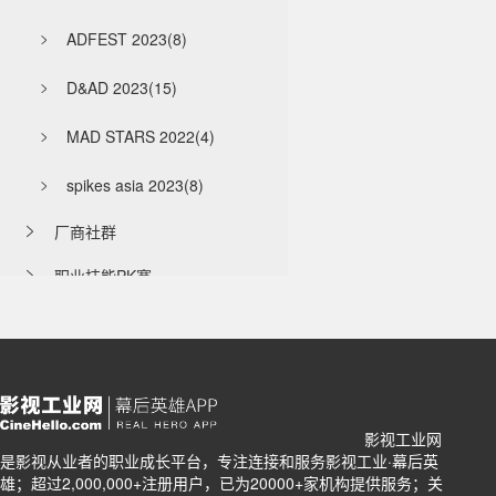
ADFEST 2023(8)

D&AD 2023(15)

MAD STARS 2022(4)

spikes asia 2023(8)

厂商社群

职业技能PK赛

影视工业网
关注影像创作与先进技术
是影视从业者的职业成长平台，专注连接和服务影视工业·幕后英
雄；超过2,000,000+注册用户，已为20000+家机构提供服务；关