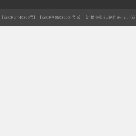
【京ICP证140369号】
【京ICP备05039504号-5】
【广播电视节目制作许可证:（京）