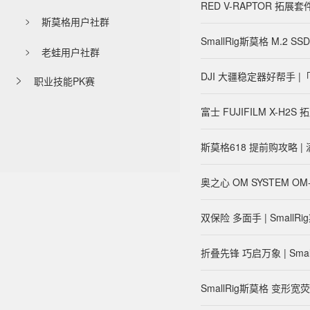
RED V-RAPTOR 拓
斯莫格用户社群

SmallRig斯莫格 M.2 
老蛙用户社群

DJI 大疆稳定器好帮手
职业技能PK赛

富士 FUJIFILM X-H
斯莫格618 提前购攻略 | 满赠
奥之心 OM SYSTEM O
双保险 多面手 | Small
折叠先锋 巧启万象 | Sm
SmallRig斯莫格 变形