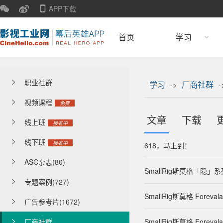
APP下载
首页
学习
职业社群

学习
厂商社群
->
-
视频课程

免费
文章
下载
线上班

报名中
线下班

报名中
618，马上到！
ASC杂志(80)

SmallRig斯莫格「隐
专题案例(727)

SmallRig斯莫格 Fore
广告参考片(1672)

厂商社群
SmallRig斯莫格 Fore
