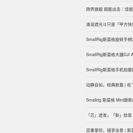
跨界旗舰 超能出击｜佳能
谁说遮光斗只是「甲方快
SmallRig斯莫格旋转手柄
SmallRig斯莫格大疆DJ
SmallRig斯莫格手机
动静自如，经典新篇 | 松
Smallrig 斯莫格 Mi
「芯」迸发，「新」拾音 | 
双重掌控，镜享全景 | 