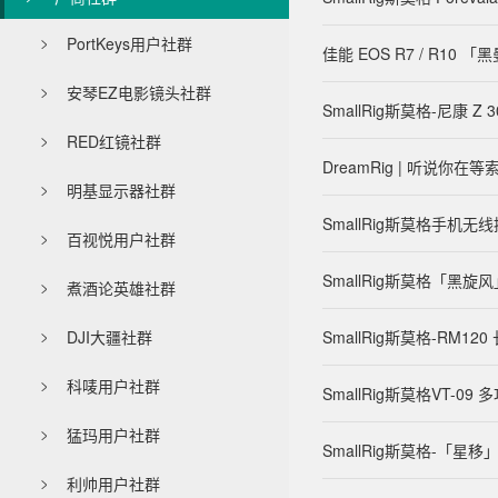
PortKeys用户社群

佳能 EOS R7 / R1
安琴EZ电影镜头社群

SmallRig斯莫格-尼康 
RED红镜社群

DreamRig | 听说你在等
明基显示器社群

SmallRig斯莫格手机
百视悦用户社群

SmallRig斯莫格「黑
煮酒论英雄社群

DJI大疆社群
SmallRig斯莫格-RM

科唛用户社群

SmallRig斯莫格VT-
猛玛用户社群

SmallRig斯莫格-「
利帅用户社群
