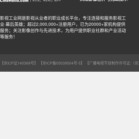
影视工业网是影视从业者的职业成长平台，专注连接和服务影视工
业·幕后英雄；超过2,000,000+注册用户，已为20000+家机构提供
服务；关注影像创作与先进技术，为用户提供职业社群和产业活动
等服务！
【京ICP证140369号】
【京ICP备05039504号-5】
【广播电视节目制作许可证:（京）