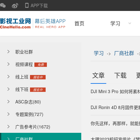
APP下载
首页
学习
职业社群

学习
厂商社群
->
-
视频课程

免费
文章
下载
线上班

报名中
线下班

报名中
DJI Mini 3 Pro 
ASC杂志(80)

DJI Ronin 4D 8月固件
专题案例(727)

你先这样，再那样，就能
广告参考片(1672)

厂商社群
大疆2023校招宣传片《
