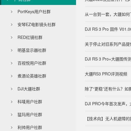
PortKeys用户社群

从一台到一套，大疆如何
安琴EZ电影镜头社群

DJI RS 3 Pro 固件 V01
RED红镜社群

关于停止对旧系列产品提
明基显示器社群

DJI RS 3 Pro+大
百视悦用户社群

大疆RS3 PRO评测视频
煮酒论英雄社群

DJI大疆社群
除了“更稳”还有什么？如

科唛用户社群

DJI PRO今年首次发声
猛玛用户社群

【技术向】无人机避障的
利帅用户社群
