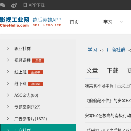
APP下载
首页
学习
职业社群

学习
厂商社群
->
-
视频课程

免费
文章
下载
线上班

报名中
线下班

报名中
唯美食不可辜负 | 舌尖上
ASC杂志(80)

《偷偷藏不住》的安琴E
专题案例(727)

安琴EZ在极寒的南极行
广告参考片(1672)

厂商社群
《狂飙》火了之后扒了这
