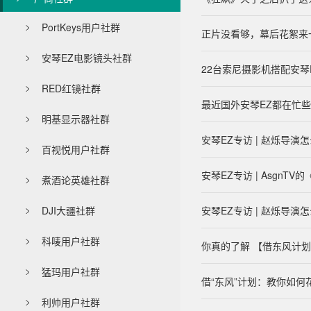
PortKeys用户社群

正片没看够，幕后花絮来
安琴EZ电影镜头社群

22台索尼摄影机搭配安琴
RED红镜社群

最近国外安琴EZ都在忙
明基显示器社群

安琴EZ专访 | 赵烁导
百视悦用户社群

安琴EZ专访 | Asgn
煮酒论英雄社群

DJI大疆社群
安琴EZ专访 | 赵烁导

科唛用户社群

你真的了解 【借东风计
猛玛用户社群

借“东风”计划：教你如何花
利帅用户社群
