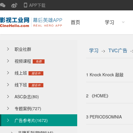
APP下载
首页
学习
职业社群

学习
TVC广告
->
-
视频课程

免费
线上班

报名中
1 Knock Knock 敲敲
线下班

报名中
2 《HOME》
ASC杂志(80)

专题案例(727)

3 PERIODSOMNIA
广告参考片(1672)

品牌系列/BMW(16)