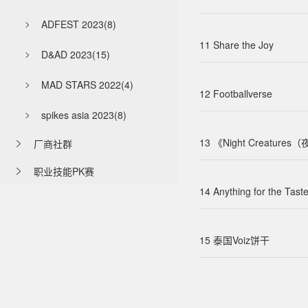
ADFEST 2023(8)

11 Share the Joy
D&AD 2023(15)

MAD STARS 2022(4)

12 Footballverse
spikes asia 2023(8)

13 《Night Creatur
厂商社群

职业技能PK赛

14 Anything for the Tast
15 泰国Voiz饼干