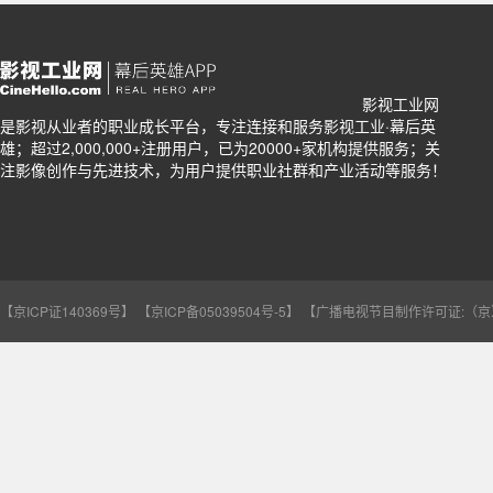
影视工业网
关注影像创作与先进技术
是影视从业者的职业成长平台，专注连接和服务影视工业·幕后英
雄；超过2,000,000+注册用户，已为20000+家机构提供服务；关
注影像创作与先进技术，为用户提供职业社群和产业活动等服务！
【京ICP证140369号】
【京ICP备05039504号-5】
【广播电视节目制作许可证:（京）