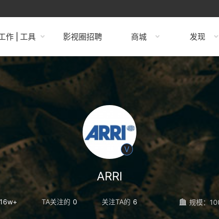
工作 | 工具
影视圈招聘
商城
发现
V
ARRI
16w+
TA关注的
0
关注TA的
6
规模：10