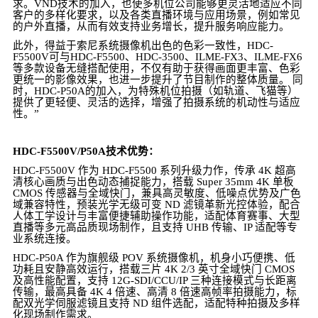
求。VND技术的加入，也使多机位公司能够更灵活地适应不同
客户的多样化要求，以及各类直播环境与应用场景，例如常见
的户外直播，从而有效支持业务增长，提升服务响应能力。
此外，得益于索尼系统摄像机出色的色彩一致性，HDC-
F5500V可与HDC-F5500、HDC-3500、ILME-FX3、ILME-FX6
等多款设备无缝搭配使用，不仅有助于获得画面更丰富、色彩
更统一的影像效果，也进一步提升了节目制作的整体质量。 同
时，HDC-P50A的加入，为特殊机位拍摄（如轨道、飞猫等）
提供了更轻便、灵活的选择，增强了拍摄系统的机动性与适应
性。”
HDC-F5500V/P50A技术优势：
HDC-F5500V 作为 HDC-F5500 系列升级力作，传承 4K 超高
清核心画质与出色动态捕捉能力，搭载 Super 35mm 4K 单板
CMOS 传感器与全域快门，兼具高灵敏度、低噪点优势及广色
域兼容特性，预装光学无级可变 ND 滤镜革新光控体验，配合
人体工学设计与丰富便捷辅助操作功能，适配体育赛事、大型
直播等多元高品质现场制作，且支持 UHB 传输、IP 适配等专
业系统连接。
HDC-P50A 作为旗舰级 POV 系统摄像机，机身小巧便携、低
功耗且安静高效运行，搭载三片 4K 2/3 英寸全域快门 CMOS
及高性能配置，支持 12G-SDI/CCU/IP 三种连接模式与长距离
传输，最高具备 4K 4 倍速、高清 8 倍速高帧率拍摄能力，标
配双光学伺服滤镜且支持 ND 组件选配，适配特种拍摄及多样
化现场制作需求。