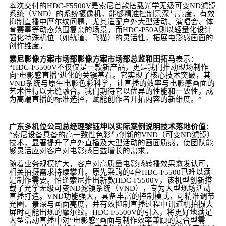
本次交付的HDC-F5500V是索尼首款搭载光学无级可变ND滤镜
系统（VND）的系统摄像机，能够精准控制景深与亮度，有效
抑制直播中摩尔纹问题，尤其适配户外大型活动、演唱会、体
育赛事等动态范围复杂的场景。而HDC-P50A则以轻量化设计
强化特殊机位（如轨道、飞猫）的灵活性，拓展电影感画面的
创作维度。
索尼影像方案市场部影像方案市场部总监和田拓马
表示：
“HDC-F5500V不仅仅是一款新产品，更是我们推动现场制作
向‘电影感直播’进化的关键基石。它实现了核心技术突破，其
VND系统与原生电影色彩科学，让直播的效率与电影感画面的
艺术性得以无缝融合。我们期待它以优异的性能和一致性，成
为高端直播的标准选择，赋能创作者开拓内容的新维度。”
广东多机位公司总经理黎钰坤以实际案例说明技术落地价值
：
“索尼设备具备的高一致性色彩与创新的VND（可变ND滤镜）
技术，显著提升了户外直播及大型活动的画面质感，使团队能
够灵活应对客户对电影感日益增长的需求。
随着业务规模扩大，客户对高质量电影感转播效果愈发认可，
相关拍摄需求持续攀升。原先采购的4台HDC-F5500已难以满
足制作需要。恰逢索尼推出新款HDC-F5500V，该机型创新搭
载了光学无级可变ND滤镜系统（VND），专为大型现场活动
直播打造。VND功能强大，具备丰富的控制模式，可精准调节
光圈、景深与画面亮度，并有效抑制直播过程中讯道机拍摄大
屏时可能出现的摩尔纹。HDC-F5500V的引入，将更好地满足
大型活动直播中对“电影感”画面与制作效率兼顾的复合型需