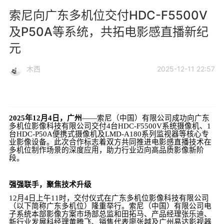
索尼向广东多机位交付HDC-F5500V
及P50A等系统，共拓电影感直播新纪
元​
木西
2025-12-11 22:57
2025年12月4日，广州
——索尼（中国）有限公司成功向广东
多机位影像科技有限公司交付4台HDC-F5500V系统摄像机、1
台HDC-P50A便携式摄像机及LMD-A180系列监视器等核心专
业影像设备。此次合作标志着双方共同推进电影感直播技术在
多机位制作场景的深度应用，助力行业迈向高品质影像新阶
段。
强强联手，聚焦技术升级​
12月4日上午11时，交付仪式在广东多机位影像科技有限公司
（以下简称广东多机位）隆重举行。索尼（中国）有限公司电
子系统本部影像方案市场部总监和田拓马、产品经理张乐迪、
新行业发展科经理黄腾飞、销售代表廖张越及广州易达影视器