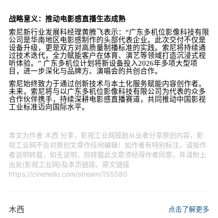
战略意义：推动电影感直播生态成熟​
索尼新行业发展科经理黄腾飞表示：“广东多机位影像科技有限
公司是华南地区电影感制作的头部代表企业。此次交付不仅是
设备升级，更是双方对高质量制播标准的实践。索尼将持续通
过技术迭代，全力赋能客户在体育、演艺等领域打造沉浸式视
听体验。” 广东多机位计划将新设备投入2026年多项大型项
目，进一步深化与品牌方、演唱会的共创合作。
索尼始终致力于通过创新技术与本土化服务赋能内容创作者。
未来，索尼将与以广东多机位影像科技有限公司为代表的众多
合作伙伴携手，持续深耕电影感直播赛道，共同推动中国影视
工业标准迈向国际水平。
本文为作者 木西 分享，影视工业网鼓励从业者分享原创内容，影
视工业网不会对原创文章作任何编辑！如作者有特别标注，请按作
者说明转载，如无说明，则转载此文章须经得作者同意，并请附上
出处(影视工业网)及本页链接。原文链接
https://cinehello.com/stream/155580
木西
点击了解更多