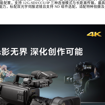
能配置，支持 12G-SDI/CCU/IP 三种连接模式与长距离传输，最高
摄能力，标配双光学伺服滤镜且支持 ND 组件选配，适配特种拍摄