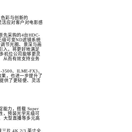
性色彩与创新的
灵活应对客户对电影感
先采购的4台HDC-
学无级可变ND滤镜系统
准调节光圈、景深与画
的引入，将更好地满足
使多机位公司能够更灵
，从而有效支持业务
500、ILME-FX3、
效果，也进一步提升了
）提供了更轻便、灵活
捉能力，搭载 Super
特性，预装光学无级可
事、大型直播等多元高
 4K 2/3 英寸全