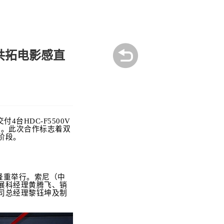
，共拓电影感直
台HDC-F5500V
设备。此次合作标志着双
阶段。
隆重举行。索尼（中
展科经理黄腾飞、销
司总经理黎钰坤及制