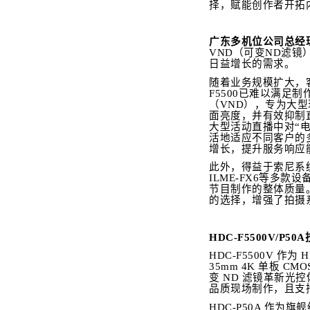
择，赋能创作者开拓
广东多机位公司总经
VND（可变ND滤
日益增长的需求。
随着业务规模扩大，
F5500已难以满足
（VND），专为大
面亮度，并有效抑制直
大型活动直播中对“
活地适应不同客户的
增长，提升服务响应
此外，得益于索尼系统摄像
ILME-FX6等多
节目制作的整体质量。
的选择，增强了拍摄
HDC-F5500V/P5
HDC-F5500V 作
35mm 4K 单板
变 ND 滤镜革新
品质现场制作，且支持
HDC-P50A 作为