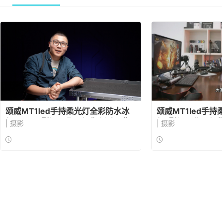
颂威MT1led手持柔光灯全彩防水冰
颂威MT1led手
灯（二）-影视工业网免费众测37期
灯-影视工业网免费
| 摄影
| 摄影