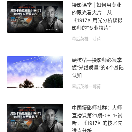
摄影课堂 | 如何用专业
的眼光看大片—从
《1917》用光分析谈摄
影师的“专业拉片”
幕后英雄—薄荷
2021-04-25 17:38
硬核帖—摄影师必须掌
握“光线质量”的4个基础
认知
幕后英雄—薄荷
2020-11-16 19:57
中国摄影师社群：大师
直播课第21期-0811-试
听：《1917》的技术先
进点分析