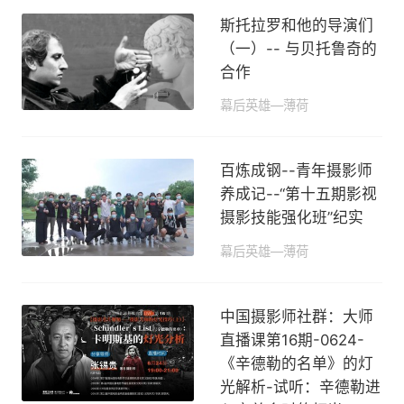
斯托拉罗和他的导演们
（一）-- 与贝托鲁奇的
合作
幕后英雄—薄荷
2020-07-18 12:54
百炼成钢--青年摄影师
养成记--“第十五期影视
摄影技能强化班”纪实
幕后英雄—薄荷
2020-07-17 15:31
中国摄影师社群：大师
直播课第16期-0624-
《辛德勒的名单》的灯
光解析-试听：辛德勒进