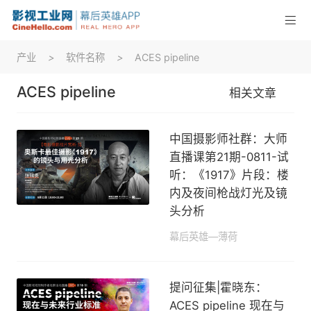
产业
>
软件名称
>
ACES pipeline
ACES pipeline
相关文章
中国摄影师社群：大师
直播课第21期-0811-试
听：《1917》片段：楼
内及夜间枪战灯光及镜
头分析
幕后英雄—薄荷
2020-08-18 14:50
提问征集|霍晓东：
ACES pipeline 现在与