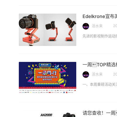
Edelkrone宣
活水来
20
一周TOP精
活水来
2
请您查收！一周