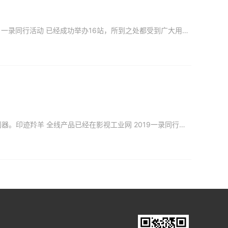
一、本周重磅活动关注：影视工业网 2019一录同行，年度影视制作行业盛会影视工业网 2019 一录同行活动 已经成功举办16站，所到之处都受到广大用户的极大关注，场场爆满！第17站 5月27日福州站
印迹羚羊三脚架，为影像融合而生，2019年 备受关注的新品，轻便，灵巧，单兵作战拍摄的利器。印迹羚羊 全线产品已经在影视工业网 2019一录同行展出，您可以前往体验。年度影视制作行业最大盛会，影视工业