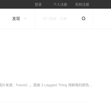
登录
个人注册
机构注册
发现
使用三脚架很容易，对吧？实际上，有很多容易陷入的陷阱。确保你没有不小心犯这些错误（图片来源：Future）。感谢 3 Legged Thing 用鲜艳的颜色和名字让三脚架的世界变得有趣，因为——像许多