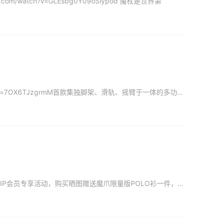
com/watch?v=GLEsbg0Y09oSlypod 魔杖是世界第
感谢 youtube 知名博主 【史丹利愛分享】 ，原片地址：https://www.youtube.com/watch?v=7OX6TJzgrmM首款集独脚架、滑轨、摇臂于一体的多功能智能电子辅助拍
今年在NAB 2019展会 获得多个大奖的 魔爪魔杖火爆热卖，市场价格2999元，，影视工业网VIP会员专享活动，购买晒图赠送魔爪限量版POLO衫一件，购买地址：https://107cine.com