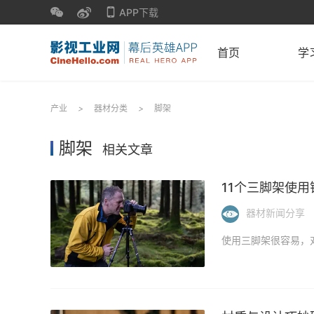
APP下载
首页
学
产业
>
器材分类
>
脚架
脚架
相关文章
11个三脚架使
器材新闻分享