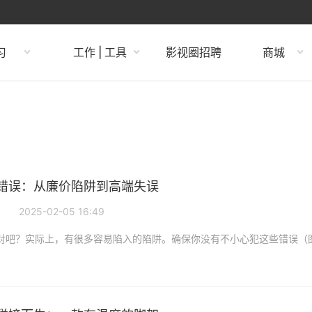
习
工作 | 工具
影视圈招聘
商城
用错误：从廉价陷阱到高端失误
2025-02-05 16:49