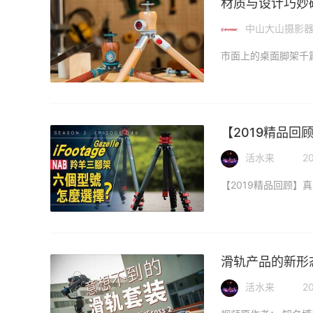
材质与设计巧妙
中山大山摄影
【2019精品回顾
活水来
20
滑轨产品的新形态
活水来
20