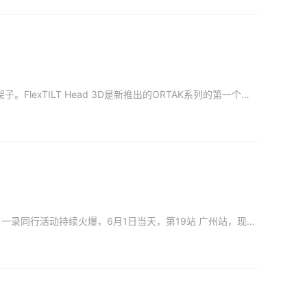
先进的影视制作运动控制系统制造商Edelkrone宣布推出一款创新型架，低成本相机桌面 折叠架子。FlexTILT Head 3D是新推出的ORTAK系列的第一个版本。ORTAK是一种联合制造方法，具
一、本周重磅活动关注：影视工业网 2019一录同行，年度影视制作行业盛会影视工业网 2019 一录同行活动持续火爆，6月1日当天，第19站 广州站，现场超千人参与。6月3日 深圳站 9点30在 深圳国