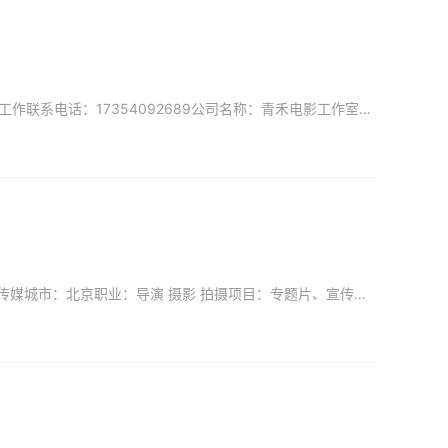
↑ ↑ ↑ ↑ ↑ ↑ ↑ ↑ ↑ ↑ ↑ ↑ ↑ ↑ ↑ ↑ （上面是视频哦）姓名：大班 影视工业网VIP会员工作联系电话：17354092689公司名称：青禾电影工作室城市：合肥职业：摄影&nb
姓名：褚宏志（侠叔）：影视工业网VIP会员工作联系电话：13601322367公司名称：小喇叭传媒城市：北京职业：导演 摄影 拍摄项目：专题片、宣传片、MV、微电影、广告、纪录片