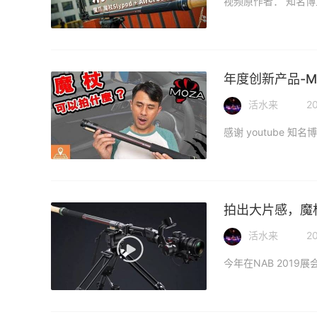
视频原作者： 知名博主 He
年度创新产品-MO
活水来
20
拍出大片感，魔杖
活水来
20