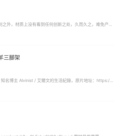
市面上的桌面脚架千篇一律，不是铝合金、碳纤维就是一些塑胶脚架，除了功能上有细微的差别之外，材质上没有看到任何创新之处，久而久之，难免产生审美疲劳。恰逢印迹十周年来临之际，为了回馈新老客户的支持与信赖，
羚羊三腳架
【2019精品回顾】真正从消費者角度出发而设计的 iFootage Gazelle 羚羊三腳架，原片作者：知名博主 Alvinist / 艾爾文的生活紀錄，原片地址：https://www.youtu