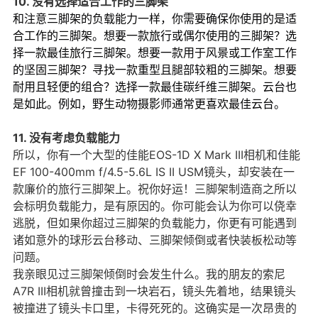
10. 没有选择适合工作的三脚架
和注意三脚架的负载能力一样，你需要确保你使用的是适
合工作的三脚架。想要一款旅行或偶尔使用的三脚架？选
择一款最佳旅行三脚架。想要一款用于风景或工作室工作
的坚固三脚架？寻找一款重型且腿部较粗的三脚架。想要
耐用且轻便的组合？选择一款最佳碳纤维三脚架。云台也
是如此。例如，野生动物摄影师通常更喜欢最佳云台。
11. 没有考虑负载能力
所以，你有一个大型的佳能EOS-1D X Mark III相机和佳能
EF 100-400mm f/4.5-5.6L IS II USM镜头，却安装在一
款廉价的旅行三脚架上。祝你好运！三脚架制造商之所以
会标明负载能力，是有原因的。你可能会认为你可以侥幸
逃脱，但如果你超过三脚架的负载能力，你更有可能遇到
诸如意外的球形云台移动、三脚架倾倒或者快装板松动等
问题。
我亲眼见过三脚架倾倒时会发生什么。我的朋友的索尼
A7R III相机就曾撞击到一块岩石，镜头先着地，结果镜头
被撞进了镜头卡口里，卡得死死的。这确实是一次昂贵的