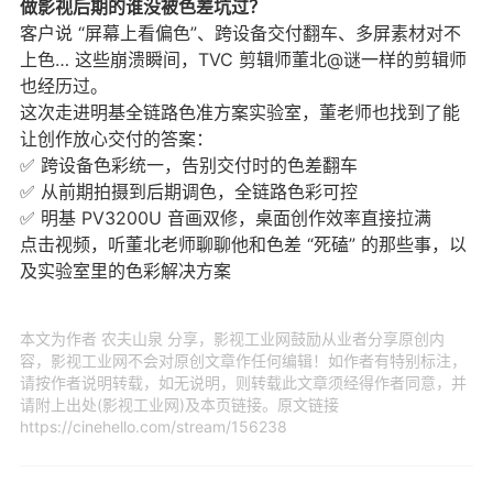
做影视后期的谁没被色差坑过？
客户说 “屏幕上看偏色”、跨设备交付翻车、多屏素材对不
上色… 这些崩溃瞬间，TVC 剪辑师董北@谜一样的剪辑师
也经历过。
这次走进明基全链路色准方案实验室，董老师也找到了能
让创作放心交付的答案：
✅ 跨设备色彩统一，告别交付时的色差翻车
✅ 从前期拍摄到后期调色，全链路色彩可控
✅ 明基 PV3200U 音画双修，桌面创作效率直接拉满
点击视频，听董北老师聊聊他和色差 “死磕” 的那些事，以
及实验室里的色彩解决方案
本文为作者 农夫山泉 分享，影视工业网鼓励从业者分享原创内
容，影视工业网不会对原创文章作任何编辑！如作者有特别标注，
请按作者说明转载，如无说明，则转载此文章须经得作者同意，并
请附上出处(影视工业网)及本页链接。原文链接
https://cinehello.com/stream/156238