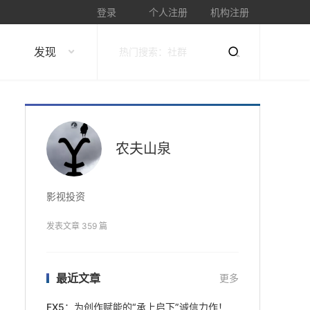
登录
个人注册
机构注册
发现
农夫山泉
影视投资
发表文章 359 篇
最近文章
更多
FX5：为创作赋能的“承上启下”诚信力作！