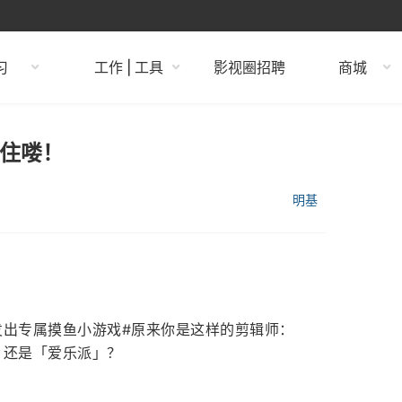
习
工作 | 工具
影视圈招聘
商城
不住喽！
明基
发出专属摸鱼小游戏#原来你是这样的剪辑师：
」还是「爱乐派」？