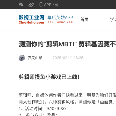
APP下载
首页
学
测测你的“剪辑MBTI” 剪辑基因藏
农夫山泉
2025-09-11 16:26
剪辑师摸鱼小游戏已上线！
剪辑师、自媒体创作者们快看过来！明基为咱们开
两大创作派别，六种剪辑风格，测测你是「画面党
1、活动时间：9.10-9.30
2、参与方式与奖品：