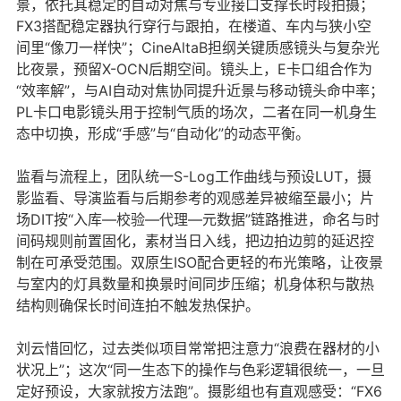
景，依托其稳定的自动对焦与专业接口支撑长时段拍摄；
FX3搭配稳定器执行穿行与跟拍，在楼道、车内与狭小空
间里“像刀一样快”；CineAltaB担纲关键质感镜头与复杂光
比夜景，预留X-OCN后期空间。镜头上，E卡口组合作为
“效率解”，与AI自动对焦协同提升近景与移动镜头命中率；
PL卡口电影镜头用于控制气质的场次，二者在同一机身生
态中切换，形成“手感”与“自动化”的动态平衡。
监看与流程上，团队统一S-Log工作曲线与预设LUT，摄
影监看、导演监看与后期参考的观感差异被缩至最小；片
场DIT按“入库—校验—代理—元数据”链路推进，命名与时
间码规则前置固化，素材当日入线，把边拍边剪的延迟控
制在可承受范围。双原生ISO配合更轻的布光策略，让夜景
与室内的灯具数量和换景时间同步压缩；机身体积与散热
结构则确保长时间连拍不触发热保护。
刘云惜回忆，过去类似项目常常把注意力“浪费在器材的小
状况上”；这次“同一生态下的操作与色彩逻辑很统一，一旦
定好预设，大家就按方法跑”。摄影组也有直观感受：“FX6