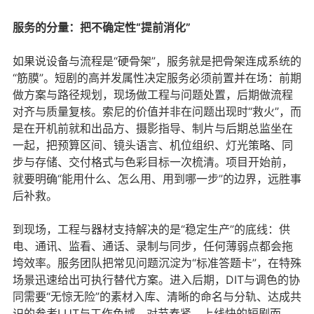
服务的分量：把不确定性“提前消化”
如果说设备与流程是“硬骨架”，服务就是把骨架连成系统的
“筋膜”。短剧的高并发属性决定服务必须前置并在场：前期
做方案与路径规划，现场做工程与问题处置，后期做流程
对齐与质量复核。索尼的价值并非在问题出现时“救火”，而
是在开机前就和出品方、摄影指导、制片与后期总监坐在
一起，把预算区间、镜头语言、机位组织、灯光策略、同
步与存储、交付格式与色彩目标一次梳清。项目开始前，
就要明确“能用什么、怎么用、用到哪一步”的边界，远胜事
后补救。
到现场，工程与器材支持解决的是“稳定生产”的底线：供
电、通讯、监看、通话、录制与同步，任何薄弱点都会拖
垮效率。服务团队把常见问题沉淀为“标准答题卡”，在特殊
场景迅速给出可执行替代方案。进入后期，DIT与调色的协
同需要“无惊无险”的素材入库、清晰的命名与分轨、达成共
识的参考LUT与工作色域。对节奏紧、上线快的短剧而