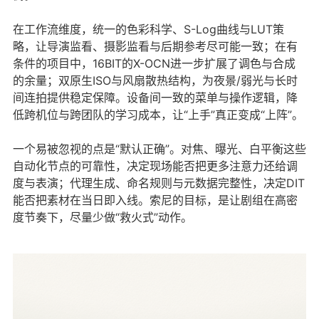
在工作流维度，统一的色彩科学、S-Log曲线与LUT策
略，让导演监看、摄影监看与后期参考尽可能一致；在有
条件的项目中，16BIT的X-OCN进一步扩展了调色与合成
的余量；双原生ISO与风扇散热结构，为夜景/弱光与长时
间连拍提供稳定保障。设备间一致的菜单与操作逻辑，降
低跨机位与跨团队的学习成本，让“上手”真正变成“上阵”。
一个易被忽视的点是“默认正确”。对焦、曝光、白平衡这些
自动化节点的可靠性，决定现场能否把更多注意力还给调
度与表演；代理生成、命名规则与元数据完整性，决定DIT
能否把素材在当日即入线。索尼的目标，是让剧组在高密
度节奏下，尽量少做“救火式”动作。