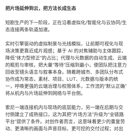
把片场延伸到云，把方法长成生态
短剧生产的下一阶段，正在沿着虚拟化/智能化与云协同/生
态连接两条轨道加速。
实时引擎驱动的虚拟制景与光线模拟，让前期可视化与现
场决策更靠近成片观感；基于 AI 的对焦辅助与主体跟踪，
降低“体力型修正”的占比；代理与元数据的自动生成、云端
的粗剪与审核，把大量“等待”压缩到最小，使团队把注意力
回收至镜头语言与叙事本身。随着跨城市、多团队分布式
协作成为常态，素材、项目、LUT、元数据与版本的统
一，呼唤更强的云端治理与权限体系，工作流的“默认正确”
将从机内与片场延伸到网络与平台侧。
索尼一端连接机内与现场的底层能力，另一端在后期与交
付侧建立了成熟接口，这为其把“片场方法”升级为“全链路
平台”提供了条件。对创作者而言，这意味着更少的重复劳
动、更清晰的画面与声音目标、更可控的交付过程；对出