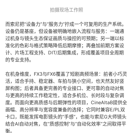
拍摄现场工作照
而索尼把“设备力”与“服务力”拧成一个可复用的生产系统。
设备仍是基座，但设备被明确地嵌入流程与服务：一端通
过机身与镜头生态保证画质与操控的可预期；另一端以标
准化的色彩与格式策略降低后期摩擦；再叠加前期方案设
计、片场工程支持、DIT/后期集成，形成覆盖项目全周期
的专业支持。
在机身维度，FX3与FX6覆盖了短剧高频场景：前者小巧灵
活，适合手持、稳定器、车拍与狭小空间，也天然友好竖
屏构图；后者具备更完善的专业接口、更可靠的自动对焦
与更高的持续工作稳定性，适合多机位、长时段与复杂调
度。而面向更高质感与后期弹性的项目，CineAltaB提供全
画幅、高分辨率与宽容度兼备的选择；它同时兼容E/PL双
卡口，既能发挥电影镜头的“手感”，也能与索尼G大师镜头
结合AI自动对焦，在“质感控制”与“自动化效率”之间取得平
衡。