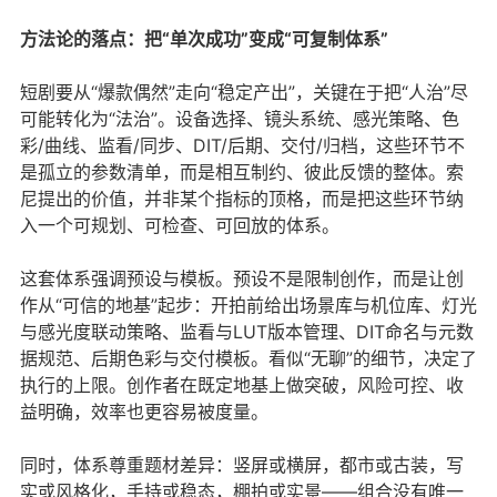
方法论的落点：把“单次成功”变成“可复制体系”
短剧要从“爆款偶然”走向“稳定产出”，关键在于把“人治”尽
可能转化为“法治”。设备选择、镜头系统、感光策略、色
彩/曲线、监看/同步、DIT/后期、交付/归档，这些环节不
是孤立的参数清单，而是相互制约、彼此反馈的整体。索
尼提出的价值，并非某个指标的顶格，而是把这些环节纳
入一个可规划、可检查、可回放的体系。
这套体系强调预设与模板。预设不是限制创作，而是让创
作从“可信的地基”起步：开拍前给出场景库与机位库、灯光
与感光度联动策略、监看与LUT版本管理、DIT命名与元数
据规范、后期色彩与交付模板。看似“无聊”的细节，决定了
执行的上限。创作者在既定地基上做突破，风险可控、收
益明确，效率也更容易被度量。
同时，体系尊重题材差异：竖屏或横屏，都市或古装，写
实或风格化，手持或稳态，棚拍或实景——组合没有唯一