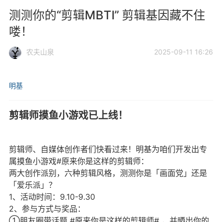
测测你的“剪辑MBTI” 剪辑基因藏不住
喽！
农夫山泉
2025-09-11 16:26
明基
剪辑师摸鱼小游戏已上线！
剪辑师、自媒体创作者们快看过来！明基为咱们开发出专
属摸鱼小游戏#原来你是这样的剪辑师：
两大创作派别，六种剪辑风格，测测你是「画面党」还是
「爱乐派」？
1、活动时间：9.10-9.30
2、参与方式与奖品：
①朋友圈带话题 #原来你是这样的剪辑师# ，并晒出你的