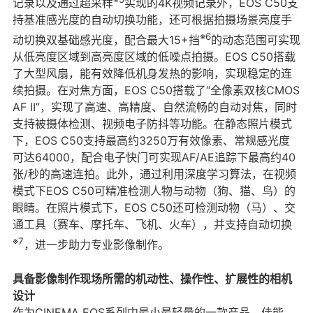
记录以及通过超采样
实现的4K视频记录外，EOS C50支
持基准感光度的自动切换功能，还可根据拍摄场景亮度手
※6
动切换双基础感光度，配合最大15+挡
的动态范围可实现
从低亮度区域到高亮度区域的低噪点拍摄。EOS C50搭载
了大型风扇，能有效降低机身发热的影响，实现稳定的连
续拍摄。在对焦方面，EOS C50搭载了“全像素双核CMOS
AF II”，实现了高速、高精度、自然流畅的自动对焦，同时
支持被摄体检测、视频电子防抖等功能。在静态照片模式
下，EOS C50支持最高约3250万有效像素、常规感光度
可达64000，配合电子快门可实现AF/AE追踪下最高约40
张/秒的高速连拍。此外，通过利用深度学习算法，在视频
模式下EOS C50可精准检测人物与动物（狗、猫、鸟）的
眼睛。在照片模式下，EOS C50还可检测动物（马）、交
通工具（赛车、摩托车、飞机、火车），并支持自动切换
※7
，进一步助力专业影像制作。
具备影像制作现场所需的机动性、操作性、扩展性的相机
设计
作为CINEMA EOS系列中最小最轻量的一款产品，佳能