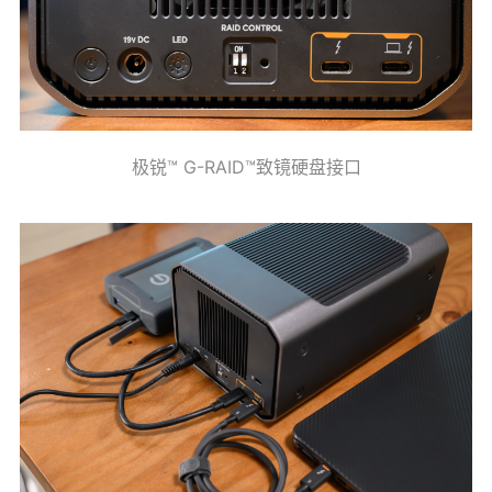
极锐™ G-RAID™致镜硬盘接口