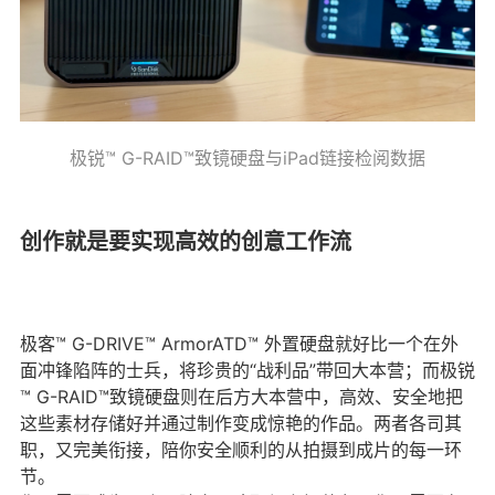
极锐™ G-RAID™致镜硬盘与iPad链接检阅数据
创作就是要实现高效的创意工作流
极客™ G-DRIVE™ ArmorATD™ 外置硬盘就好比一个在外
面冲锋陷阵的士兵，将珍贵的“战利品”带回大本营；而极锐
™ G-RAID™致镜硬盘则在后方大本营中，高效、安全地把
这些素材存储好并通过制作变成惊艳的作品。两者各司其
职，又完美衔接，陪你安全顺利的从拍摄到成片的每一环
节。