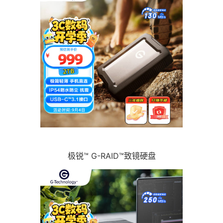
极锐™ G-RAID™致镜硬盘