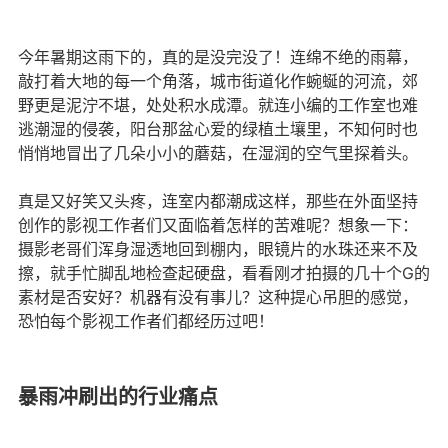
今年暑期这雨下的，真的是没完没了！连绵不绝的雨幕，
敲打着大地的每一个角落，城市街道化作蜿蜒的河流，郊
野更是泥泞不堪，处处积水成潭。就连小编的工作室也难
逃潮湿的侵袭，阳台那盆心爱的绿植土壤里，不知何时也
悄悄地冒出了几朵小小的蘑菇，在湿润的空气里探着头。
真是又好笑又头疼，连室内都潮成这样，那些在外面坚持
创作的影视工作者们又面临着怎样的苦难呢？想象一下：
摄影老哥们浑身湿透地回到棚内，眼镜片的水珠还来不及
擦，就手忙脚乱地检查起硬盘，看看刚才拍摄的几十个G的
素材是否安好？机器有没有事儿？这种提心吊胆的感觉，
恐怕每个影视工作者们都经历过吧！
暴雨冲刷出的行业痛点