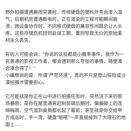
野外拍摄遭遇暴雨突袭时，传统硬盘的塑料外壳会渗入湿
气；后期机房遭遇断电时，正在渲染的工程可能瞬间崩
溃；跨设备协作时，不同格式硬盘的兼容性问题总让人头
疼。这些存储危机轻则延误工期，重则导致无价的原始素
材永久丢失。
有的人可能会说：“你说的这些都是小概率事件，我作为一
名普通的影视工作者，哪会遇到那么夸张的事情，随便凑
合凑合得了！”
小编想说的是：所谓“严苛环境”，真的不只是登山探险或沙
漠拍摄才需要担心。
它可能就是你正在山中进行拍摄任务时，突然浇下来的那
场暴雨；是你在屋里通宵赶制剪辑后期时，偏偏碰上的连
绵梅雨，空气湿到桌角都长起了霉斑；甚至就是你交给甲
方成品时，手一滑，硬盘“啪嗒”一声直接掉到了大理石的地
面上……