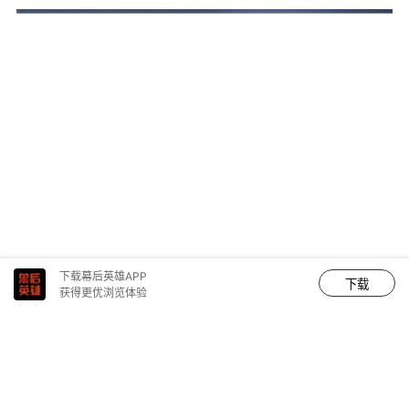
下载幕后英雄APP
下载
巅峰对话：审美正在成为AI时代的「新资产」
获得更优浏览体验
赛事落幕，思考未止。6月14日，在「下一代创作者大会」
圆桌论坛上，浙江传媒学院副教授陶学恺，Midjourney中
国实验室COO程雨杭,爱奇艺麦克斯AI工作室总经理孔大