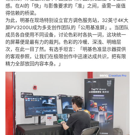
感。在AI的「快」与影像要求的「准」之间，亟需一座值
得信赖的桥梁。
为此，明基在现场特别设立官方调色服务站，32英寸4K大
屏PV3200U成为多支创作团队的「公用基准屏」。当团队
成员各自使用不同设备，讨论色彩时各执一词，这块统一
的屏幕便是最有力的裁判。色彩的冷暖、深浅、明暗层
次，在此一目了然。有选手坦言：「明基色准显示器提供
的客观参照，让我们在极限创作中迅速达成共识，把有限
精力全部放回内容本身。」