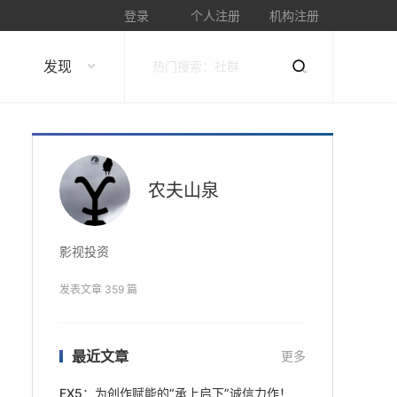
登录
个人注册
机构注册
发现
农夫山泉
影视投资
发表文章 359 篇
最近文章
更多
FX5：为创作赋能的“承上启下”诚信力作！