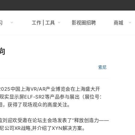
习
工作 | 工具
影视圈招聘
商城
向
索尼
2025中国上海VR/AR产业博览会在上海盛大开
现实显示屏ELF-SR2等产品参与展出（展位号：
场亮相，获得了现场观众的高度关注。
监刘迎欢受邀在论坛主会场发表了“释放创造力——
尼公司XR战略,并介绍了XYN解决方案。