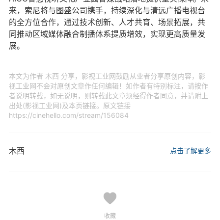
来，索尼将与图盛公司携手，持续深化与清远广播电视台
的全方位合作，通过技术创新、人才共育、场景拓展，共
同推动区域媒体融合制播体系提质增效，实现更高质量发
展。
本文为作者 木西 分享，影视工业网鼓励从业者分享原创内容，影
视工业网不会对原创文章作任何编辑！如作者有特别标注，请按作
者说明转载，如无说明，则转载此文章须经得作者同意，并请附上
出处(影视工业网)及本页链接。原文链接
https://cinehello.com/stream/156084
木西
点击了解更多
收藏