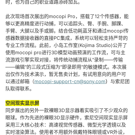
时，也为自己的职业道路添砖加瓦。
此次现场首次展出的mocopi Pro，搭载了12个传感器，能
够以更高精度进行动捕，可以追踪头、臀、手腕、脚踝、
手臂、大腿以及手或脚。结合低功耗蓝牙和通过mocopi传
感器数据接收器的直接PC集成，系统可以轻松支持严苛的
专业工作流程。此前，小岛工作室(Kojima Studio)公开了
使用mocopi pro进行3D模型动画预演的工作流，可与主
流游戏引擎实现对接，将传统动捕流程从"录制——传输
——编辑"的三段式压缩为"即录即用"的敏捷模式。本次展
出仅作为技术演示，暂无售卖计划，有试用意向的用户可
以通过邮箱（
mocopi-support-cn@sony.com
）
与索尼团
队取得联系。
空间现实显示屏
同步展出的另外一款裸眼3D显示器着实吸引了不少观众的
眼球。作为先进的裸眼3D显示硬件，索尼空间现实显示屏
采用三大核心技术：高速视觉传感器、微型光学透镜以及
实时渲染算法。使用者不用额外佩戴特殊眼镜或VR外设，