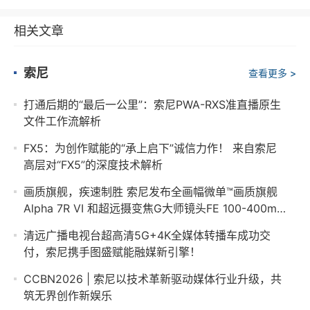
相关文章
索尼
查看更多 >
打通后期的“最后一公里”：索尼PWA-RXS准直播原生
文件工作流解析
FX5：为创作赋能的“承上启下”诚信力作！ 来自索尼
高层对“FX5”的深度技术解析
画质旗舰，疾速制胜 索尼发布全画幅微单™画质旗舰
Alpha 7R VI 和超远摄变焦G大师镜头FE 100-400mm
F4.5 GM OSS
清远广播电视台超高清5G+4K全媒体转播车成功交
付，索尼携手图盛赋能融媒新引擎！
CCBN2026 | 索尼以技术革新驱动媒体行业升级，共
筑无界创作新娱乐