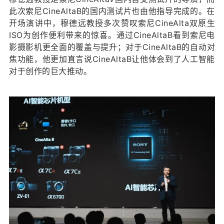
此次索尼CineAltaB的国内测试片也由他指导完成的。在
开场演讲中，穆德远教授多次赞叹索尼CineAlta双原生
ISO为创作便利带来的惊喜。通过CineAltaB看到索尼电
影摄影机更全面的覆盖与提升；对于CineAltaB的自动对
焦功能，他更加直言说CineAltaB让他体会到了人工智能
对于创作的巨大推动。