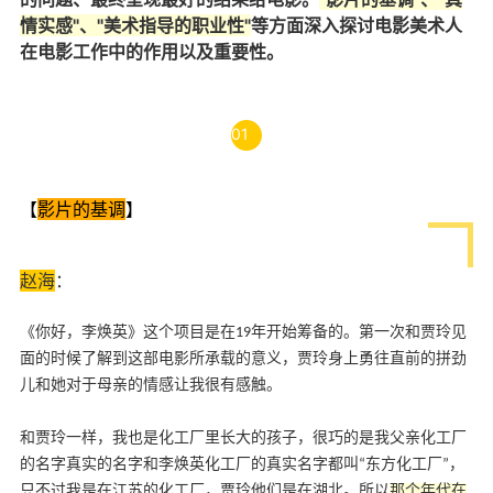
情实感"、"美术指导的职业性"
等方面深入探讨电影美术人
在电影工作中的作用以及重要性。
01
【
影片的基调
】
赵海
：
《你好，李焕英》这个项目是在19年开始筹备的。第一次和贾玲见
面的时候了解到这部电影所承载的意义，贾玲身上勇往直前的拼劲
儿和她对于母亲的情感让我很有感触。
和贾玲一样，我也是化工厂里长大的孩子，很巧的是我父亲化工厂
的名字真实的名字和李焕英化工厂的真实名字都叫“东方化工厂”，
只不过我是在江苏的化工厂，贾玲他们是在湖北。所以
那个年代在