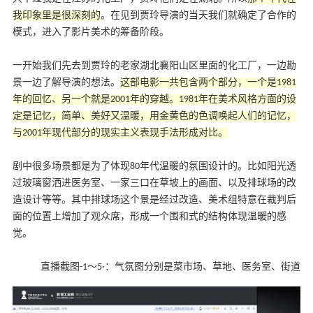
我印象里是很深刻的
。在见到贾玲导演的当天我们就确定了合作的
模式，进入了影片美术的筹备阶段。
一开始我们先去到贾玲的老家湖北襄阳山区里面的化工厂，一边勘
景一边了解导演的想法。
这部电影一共包含两个部分，一个是1981
年的回忆、另一个就是2001年的穿越。1981年在美术风格方面的设
定是记忆，简单、美好又温暖，用金黄色的色调唤起人们的记忆，
与2001年现代部分的现实主义表现手法形成对比。
剧中很多场景都是为了体现80年代温暖的氛围设计的。比如阳光透
过玻璃窗洒进医务室、一家三口在草坡上的画面、以及排球场的改
造设计等等。其中排球场这个景是经过改造、美术组特意在裁判后
面的位置上增加了观众席，形成一个围和式的结构体现温暖的感
觉。
直播截图-1～5·：气氛图分别是菜市场、草地、医务室、街道