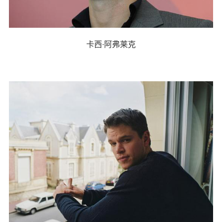
卡西·阿弗莱克