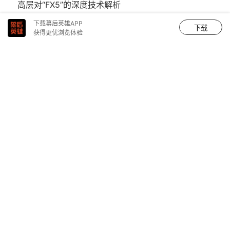
高层对“FX5”的深度技术解析
画质旗舰，疾速制胜 索尼发布全画幅微单™画质旗舰
下载幕后英雄APP
下载
获得更优浏览体验
Alpha 7R VI 和超远摄变焦G大师镜头FE 100-400mm
F4.5 GM OSS
清远广播电视台超高清5G+4K全媒体转播车成功交
付，索尼携手图盛赋能融媒新引擎！
CCBN2026 | 索尼以技术革新驱动媒体行业升级，共
筑无界创作新娱乐
主机
查看更多 >
索尼CineAltaV高画质让我更有底气709直出丨《埃博
拉前线》摄影指导赵祎专访
丢掉包袱、化繁为简， 8K CineAltaV2 能成为索尼最
完美的电影摄影机吗？
用电影标准拍网剧有哪些挑战？我们帮你问了《北辙