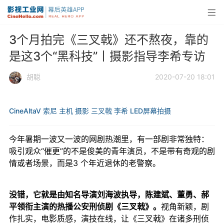
3个月拍完《三叉戟》还不熬夜，靠的
是这3个“黑科技”丨摄影指导李希专访
胡聪
2020-07-20 18:01
CineAltaV
索尼
主机
摄影
三叉戟
李希
LED屏幕拍摄
今年暑期一波又一波的网剧热潮里，有一部剧非常独特：
吸引观众“催更”的不是俊美的青年演员，不是带有奇观的剧
情或者场景，而是3 个年近退休的老警察。
没错，它就是由知名导演刘海波执导，陈建斌、董勇、郝
平领衔主演的热播公安刑侦剧《三叉戟》。
视角新颖，剧
作扎实，电影质感，演技在线，让《三叉戟》在诸多刑侦