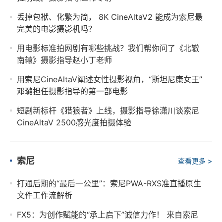
丢掉包袱、化繁为简， 8K CineAltaV2 能成为索尼最
完美的电影摄影机吗？
用电影标准拍网剧有哪些挑战？我们帮你问了《北辙
南辕》摄影指导赵小丁老师
用索尼CineAltaV阐述女性摄影视角，“斯坦尼康女王”
邓璐担任摄影指导的第一部电影
短剧新标杆《猎狼者》上线，摄影指导徐潇川谈索尼
CineAltaV 2500感光度拍摄体验
索尼
查看更多 >
打通后期的“最后一公里”：索尼PWA-RXS准直播原生
文件工作流解析
FX5：为创作赋能的“承上启下”诚信力作！ 来自索尼