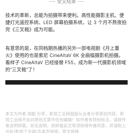
--- 全文结束 ---
技术的革新，总能为拍摄带来便利。高性能摄影主机、便
捷灯光遥控系统、LED 屏幕拍摄系统，让 3 个月不熬夜拍
完《三叉戟》成为可能。
有意思的是，在同档期热播的另外一部电视剧《月上重
火》使用的也是索尼 CineAltaV 6K 全画幅摄影机拍摄。
看样子 CineAltaV 已经接替 F55，成为新一代摄影机领域
的“三叉戟”了！
本文为作者 胡聪 分享，影视工业网鼓励从业者分享原创内容，影
视工业网不会对原创文章作任何编辑！如作者有特别标注，请按作
者说明转载，如无说明，则转载此文章须经得作者同意，并请附上
出处(影视工业网)及本页链接。原文链接