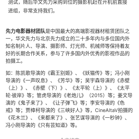
测试，随后华文先力采购到位的摄影机赶在开机前直接
进组，非常支持我们。
先力电影器材团队
是中国最大的高端影视器材租赁团队之
一，华文先力与北京先力成立的二十多年内与多位国内外
知名制片人、导演、摄影师、灯光师、机械师等保持着友
好的长期合作关系，参与了许多国内外优秀的影视作品的
拍摄工。
如：陈凯歌导演的《霸王别姬》、《妖猫传》等；冯小刚
导演的《一声叹息》、《芳华》等；吴宇森导演的《赤壁
（上）》、《赤壁（下）》、《太平轮（上）》、《太平
轮·彼岸》等；管虎导演的《老炮儿》（2015）等；姜文导
演的《鬼子来了》、《让子弹飞》等；李安导演的《色
戒》等；贾樟柯导演的《三峡好人》等，CineAltaV拍摄的
《花木兰》、《来都来了》、张艺谋导演的《一秒钟》、
冯小刚导演的《只有芸知道》等。