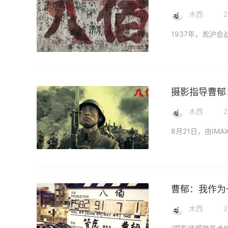
木西
2
摄影指导曹郁
木西
2
曹郁：我作为
木西
2