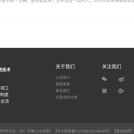
关于我们
关注我们
进技术
公司简介
使用条款
影视工
联系我们
机构提
内容合作计划
产业活
作许可证:（京）字第03556号】
【京公网安备11010802014616号】
【营业执照】