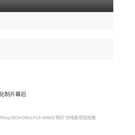
业化制片幕后
TfXxqJSEGvO8uLPx3-aMdQ“制片”对电影项目拍摄