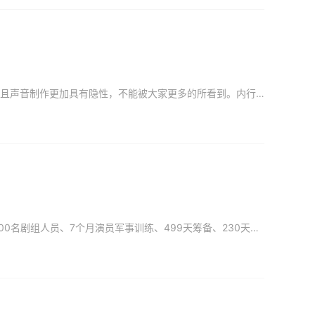
《八佰》的制作质量已经不用再夸，制作之复杂大家也可以想象。这在声音上同样困难，并且声音制作更加具有隐性，不能被大家更多的所看到。内行看门道，外行看热闹。所以我们请出电影《八佰》的声音指导富康老师，小小
《八佰》无疑是华语战争片的一个新标杆。历经3次重启、40次改稿、18个月搭实景、1500名剧组人员、7个月演员军事训练、499天筹备、230天拍摄……这每一串数字的背后是国产战