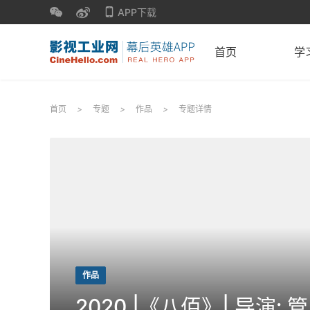
APP下载
首页
学
首页
>
专题
>
作品
>
专题详情
作品
2020 |《八佰》| 导演: 