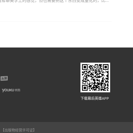
“摄影师横跨艺术和技术两个范畴，是帮助这两个世界连在一起的人。你可以和导演聊剧本或者聊美学上的感觉，但也需要把这个东西变成量化的，比如光需要打多少，摄影机的光圈需要多少。”“我认为《八佰》是一首诗，是
下载幕后英雄APP
【出版物经营许可证】