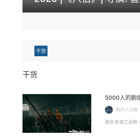
干货
干货
5000人的
制片人社群
原创 影视工业网· H