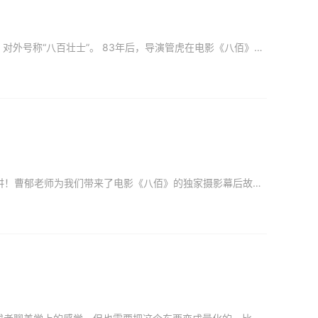
1937年，淞沪会战最后一役，上海即将沦陷。400多名中国士兵驻守四行仓库，誓死抵抗，对外号称“八百壮士”。 83年后，导演管虎在电影《八佰》中诠释了他所理解的“四行仓库守卫战”。但这个过程
8月21日，由IMAX、坏兔子影业x单向街基金会共同发起的“胡萝卜计划电影公开课”正式开讲！曹郁老师为我们带来了电影《八佰》的独家摄影幕后故事，以及他对本片的理解与阐述，IMAX摄影机给摄影师带来的挑