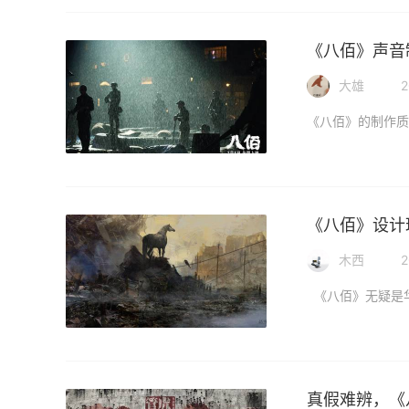
《八佰》声音
大雄
2
《八佰》设计
木西
2
真假难辨，《八