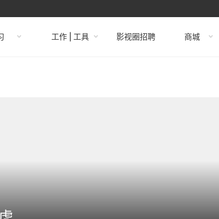
习
工作 | 工具
影视圈招聘
商城
管虎