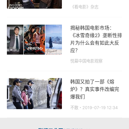
《看电影》杂志
2019-12-01 22:38
揭秘韩国电影市场：
《冰雪奇缘2》垄断性排
片为什么会有如此大反
应？
悦幕中国电影观察
2019-11-27 22:04
韩国又拍了一部《熔
炉》？真实事件改编完
爆我们
不散
2019-07-19 12:34