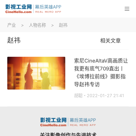
产业
>
人物名称
>
赵祎
赵祎
相关文章
索尼CineAltaV高画质让
我更有底气709直出丨
《埃博拉前线》摄影指
导赵祎专访
胡聪
2022-01-27 21:41
关注影像创作与先进技术