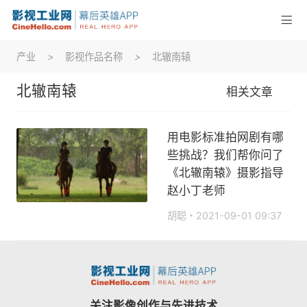
产业
>
影视作品名称
>
北辙南辕
北辙南辕
相关文章
用电影标准拍网剧有哪
些挑战？我们帮你问了
《北辙南辕》摄影指导
赵小丁老师
胡聪
2021-09-01 09:37
关注影像创作与先进技术