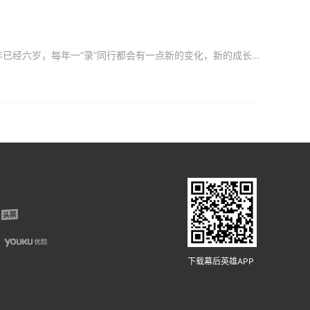
我们又要来了，带着讲师、器材、观点还有我们的老朋友们。朋友们快约起来。一“录”同行今年已经六岁，每年一“录”同行都会有一点新的变化，新的成长。今年我们也会给大家带来更多的惊喜。今天就先为大家介绍我们定
下载幕后英雄APP