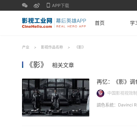
APP下载
首页
学
产业
>
影视作品名称
>
《影》
《影》
相关文章
再忆：《影》调
中国影视视效