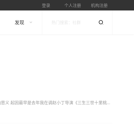
登录
个人注册
机构注册
发现
調色系統：Davinci Resolve 14.3攝影機：RED WEAPON 8K 為主拍攝素材：5K / 6K文章：曲思义 起因最早是去年我在调赵小丁导演《三生三世十里桃花》的