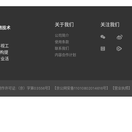
关于我们
关注我们
进技术
公司简介
使用条款
影视工
联系我们
机构提
内容合作计划
产业活
作许可证:（京）字第03556号】
【京公网安备11010802014616号】
【营业执照】