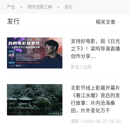
产业
>
制作流程工种
>
发行
发行
相关文章
支持好电影，挺《日光
之下》！梁鸣导演直播
创作分享....
影视工业网
2020-12-09 14:09
北影节线上影展开幕片
《春江水暖》背后的发
行故事：片内沧海桑
田，片外变化万千
毒眸
2020-08-22 22:30