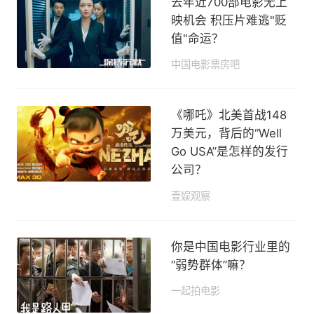
去年近700部电影无上
映机会 积压片难逃"贬
值"命运？
中国电影票房吧
2019-09-05 22:09
《哪吒》北美首战148
万美元，背后的“Well
Go USA”是怎样的发行
公司？
壹娱观察
2019-09-04 17:30
你是中国电影行业里的
“弱势群体”嘛？
一起拍电影
2019-08-09 14:07