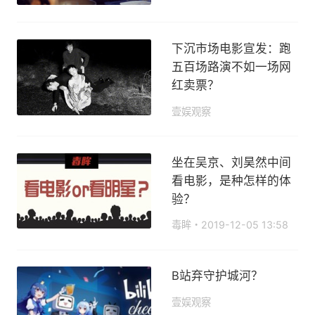
下沉市场电影宣发：跑
五百场路演不如一场网
红卖票？
壹娱观察
2019-12-13 10:16
坐在吴京、刘昊然中间
看电影，是种怎样的体
验？
毒眸
2019-12-05 13:58
B站弃守护城河？
壹娱观察