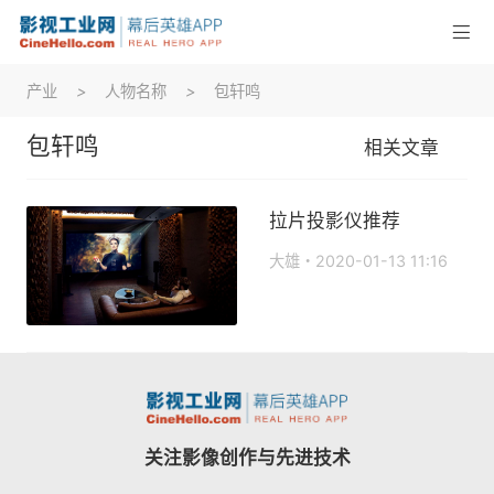
产业
>
人物名称
>
包轩鸣
包轩鸣
相关文章
拉片投影仪推荐
大雄
2020-01-13 11:16
关注影像创作与先进技术