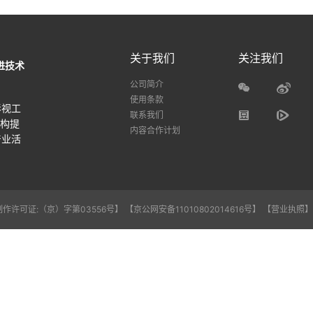
关于我们
关注我们
进技术
公司简介
使用条款
影视工
联系我们
机构提
内容合作计划
产业活
作许可证:（京）字第03556号】
【京公网安备11010802014616号】
【营业执照】