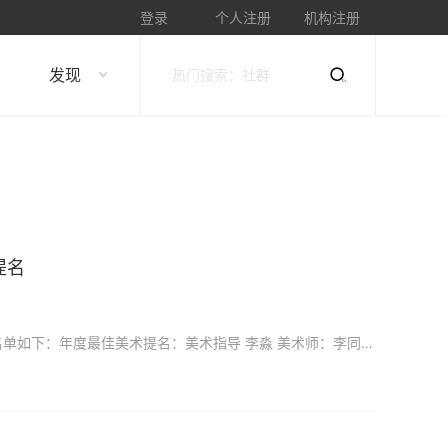
登录
个人注册
机构注册
发现
提名
《我不是药神》获得首届中国（白沙）影视工业电影周9项提名，获提名荣誉的所有幕后英雄名单如下：年度最佳美术提名：美术指导 李淼 美术师：李同副美术：常鹭、张朋美术助理：章俊丽、刘晨、李帅造型设