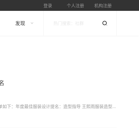
登录
个人注册
机构注册
发现
名
《流浪地球》获得首届中国（白沙）影视工业电影周11项提名，获提名荣誉的所有幕后英雄名单如下：年度最佳服装设计提名：造型指导 王熙雨服装造型组成员：造型助理-陈阳；造型画师-杨宁、水昊、刘畅；服装制作组