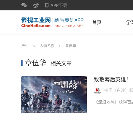
APP下载
首页
学
产业
>
人物名称
>
章伍华
章伍华
相关文章
致敬幕后英雄！
中国（白沙）