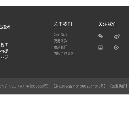
关于我们
关注我们
进技术
公司简介
使用条款
影视工
联系我们
机构提
内容合作计划
产业活
作许可证:（京）字第03556号】
【京公网安备11010802014616号】
【营业执照】