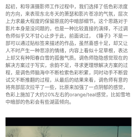
起初，和导演摄影师工作过程中，我们选择了低色彩浓度
的方向，来表现东北冬天的萧瑟和影片苍凉的气氛，层次
上力求最大程度的保留原底的中暗部细节。这个思路对于
影片本身是没问题的，也是一种比较直接的演绎，不过调
色师似乎又不甘心止步于此，前面说过，《锤子》不是一
部可以通过贴标签来描述的作品，虽然喜感十足，却又让
人不时产生一种悲凉的情绪，内容上看似十足草根，表达
上却又有种阳春白雪的孤傲气质。调色师隐隐感觉现在的
解决方案过于写实，余韵不足，寻求更理想解决方案的过
程，是调色师脑海中不断检索色彩积累，同时动手不断尝
试又不断推翻的过程，从最后的结果来看，调色师有意的
将亮部层次拉平了一些，比原来加强了一点阴郁的感觉，
色彩上施加了大约20%左右的orange/teal感觉，比如雪地
中暗部的色彩会有些湖蓝倾向。