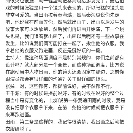
的很欠也很溅，就一鞋垫就把秦海璐给游说完了，最后拍
戏的时候张猛是用一个镜头来表现的，所以张猛的镜头是
非常可爱的。当田雨拉着秦海璐，然后秦海璐说你先走
吧，他说我在前面等你，然后就出画了，出画以后发生的
故事大家可以想象到，然后我们再进画开始演，下一个镜
头也是，我们追着就出画了，出画以后呢还有一些故事在
发生，比如说我们俩可能打在一起了，揪住他的衣服，我
拿着他的衣服又跑进画，反正是挺好玩的一段。
主持人：像这种场面调度不是特别常规的，你们之前都有
设计吗？就大部分是一个全景，而这种场面调度，比方说
在跑动当中人物出画，你的镜头还会固定在那边，之前你
跟演员都会有很详细的沟通？关于很详细的镜头。
张猛：对，这些都有，都提前说好，要不然都不行。
王千源：有的时候是提前说好，有的时候在说好的整个过
程当中是有变化的，
比如说第一条我追田雨的时候，我是
没有把那个衣服拿下来，在第二条拍的时候就把衣服拿下
来再跑进画。
田雨：第二条是这样的，我记得很清楚，我出画之后就把
衣服给脱了。