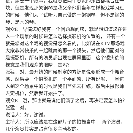
投，需要一个故事，我就想把两个想象的东西都糅合在一
块，但是发现那架钢琴是我父亲他们当年在样板戏学习班
的时候，他们为了试听力自己做的一架钢琴，但不是钢的
琴，是木的琴。
观众
E
：导演您好我有一个问题想问您，就是想知道您在进
入一个场景的时候是怎么选择摄影机的位置的，
还有一个
就是您对这个戏的视觉是怎么看的，比如说在
KTV
那场戏
大家非常快乐的一起跳舞的那一个镜头，然后他们面对的
是摄影机，所有的演员都出现在屏幕里面，这个镜头选的
视觉是我们观众的眼睛，是吗？
张猛：对，最开始的时候制定的方针是说要形成一个舞台
感，然后要一个摄影机的一个平面感，所有说呢，一旦进
入到这个场景中的时候是我们首先去排练，然后由摄影师
去定机位，然后就开始拍了。
观众
E
：哦，那也就是说他们演了之后，再决定要怎么拍？
张猛：对。
说话人：好，谢谢。
主持人：所以应该是在这部片子的拍摄当中
，两个演员，
几个演员其实是占有很多主动权的。