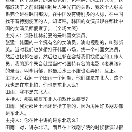
张猛：这个戏韩方的演员也好，包括韩方的工作人员，这
都取决于之前跟韩国制片人崔光石的关系，我这个人脉关
系完全是在韩国那边，在中国没有特别多的人脉，在中国
找不着特别便宜的人，知道吧，韩国的女演员现在都比中
国的女演员都便宜了。（全场大笑）
主持人：演陈桂林前妻的是韩国女演员。
张猛：韩国的一个挺有名的女演员，演电视剧的，叫
张新
英。
当时我们也梦想打开韩国市场，找一个韩国女演员，
然后也找郭在容，然后也让郭在容帮我们找便宜的工作人
员，我的那个录音就是当时韩国特有名的电影《老男孩》
的录音，叫
李尚郁
，他最后水土不服也没弄好，反正。
主持人：我问一个田雨一个问题，他们都是东北人，这个
戏也是在东北拍，你也是东北人么？
田雨：我不是东北人。
主持人：那跟那群东北人拍戏什么感觉？
田雨：我对那片土地还是挺了解的，因为周围好多朋友都
是东北人。
主持人：你在片中讲的是东北话么？
田雨：对，讲东北话，而且在上戏剧学院的时候就演过很