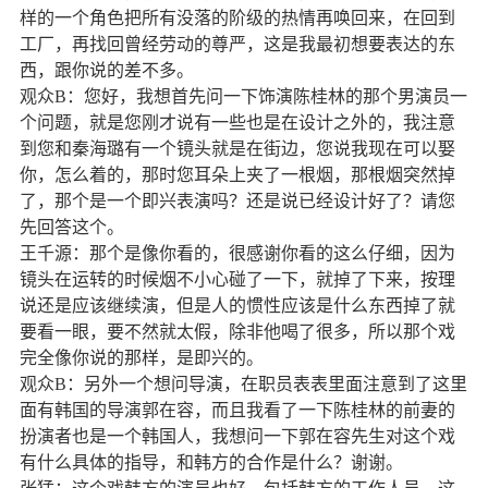
样的一个角色把所有没落的阶级的热情再唤回来，在回到
工厂，再找回曾经劳动的尊严，这是我最初想要表达的东
西，跟你说的差不多。
观众
B
：您好，我想首先问一下饰演陈桂林的那个男演员一
个问题，就是您刚才说有一些也是在设计之外的，我注意
到您和秦海璐有一个镜头就是在街边，您说我现在可以娶
你，怎么着的，那时您耳朵上夹了一根烟，那根烟突然掉
了，那个是一个即兴表演吗？还是说已经设计好了？请您
先回答这个。
王千源：那个是像你看的，很感谢你看的这么仔细，因为
镜头在运转的时候烟不小心碰了一下，就掉了下来，按理
说还是应该继续演，但是人的惯性应该是什么东西掉了就
要看一眼，要不然就太假，除非他喝了很多，所以那个戏
完全像你说的那样，是即兴的。
观众
B
：另外一个想问导演，在职员表表里面注意到了这里
面有韩国的导演
郭在容
，而且我看了一下陈桂林的前妻的
扮演者也是一个韩国人，我想问一下郭在容先生对这个戏
有什么具体的指导，和韩方的合作是什么？谢谢。