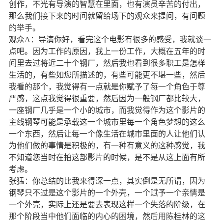
创作，不光有导演的智慧在里面，也有演员辛苦的付出，
那么我们接下来的时间就留给场下的观众来提问，有问题
的举手。
观众
A
：导演你好，看完这个电影有很多的感受，我就谈一
点吧。因为工作的原因，我上一份工作，大概在五年的时
间里去过将近二十个钢厂，然后我也看到很多职工是怎样
生活的，有些如您所描述的，有些可能更不堪一些，然后
我看的那个，我觉得有一点就是你赋予了每一个角色于尊
严感，这点我觉得很重要，然后因为一般钢厂都比较大，
一座钢厂几乎是一个小的城市，而我觉得作为这个影片的
主线钢琴可能是承载这一个城市里每一个角色梦想的这么
一个东西，然后让每一个像生活在城市里面的人让他们认
为他们做的事情是积极的，有一种有意义的这种感觉，我
不知道您当时在拍这部影片的时候，是不是从这上面有所
考虑。
张猛：你总结的比我来得深一点，其实倒是无所谓，因为
钢琴只不过是这个影片的一个外壳，一个赋予一个亲情是
一个外壳，实际上还是要去表现这样一个失落的阶级，在
那个阶段当中他们面临的内心的困境，然后用陈桂林的这