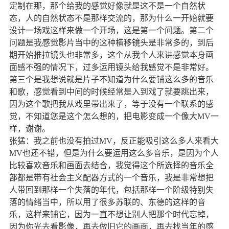
定制在那，那个给我的感觉好像就是这不是一个自然状
态，人的自然状态不是那样交流的，那为什么一开始就要
设计一场戏这样来做一个开场，这是第一个问题。第二个
问题是我感觉影片当中的这种横移镜头是非常多的，到后
期开始推拉镜头也非常多，这个从我个人来讲感觉本身画
面感不强的情况下，过多运用镜头给我感觉不是非常好。
第三个是我想说就是片子不知道为什么要铺这么多的音乐
和歌，感觉看到中间的时候经常是入到戏了就要跳出来，
因为这个歌把我从戏里带出来了，等于没有一个联系的感
觉，不知道您是这个怎么想的，把电影变成一个像大
MV
一
样，谢谢。
张猛：我之前也没有拍过
MV
，反正能吸引这么多人来看大
MV
也还不错，但是为什么要运用这么多音乐，是因为个人
比较喜欢音乐和画面去结合，我觉得这个所选择的音乐全
部都是带有社会主义配器方式的一个音乐，我是非常想把
人带回到那样一个失落的年代，包括那样一个阶级特别失
落的情绪当中，所以用了很多苏联的、东德的这样的音
乐，这样来铺它，因为一直不想让别人把那个时代忘掉，
因为你光去看影像，再去做旧它的画面，再去找当年的感