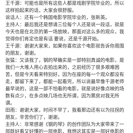
王千源：可能也是所有这些人都是戏剧学院毕业的，所以
这样拍起来的话，大家会很舒服。
说话人：还有一个韩国电影学院毕业的，
张新英
。
主持人：最后我还是想请三位每个人还是说一段话，就是
今天也是在北京的第一场放映，那面对这么多的观众，我
觉得你们肯定也是有话
要说，还是千源开始。
王千源：谢谢大家来，如果你喜欢这个电影就告诉你周围
的朋友，谢谢。
张猛：又该我了，钢的琴确实是一部特别真诚的电影，是
我们一大堆人用心去拍出来的，之前经历了很多艰难困
苦，但是今天看来特别好，因为在座的每一个观众都没有
走，都留下来了，都能一起看完，所以说最早像千源老师
最早说的，这是一部不怕看的电影，就是说好像点映的场
数有点少，在多点映几场也无所谓，因为票房对我无所
谓。
田雨：谢谢大家，时间不早了，我看那边还有以为拄拐的
朋友，辛苦你们了，谢谢。
主持人：非常感谢《钢的琴》的创作团队为大家带来了一
部既好看又好懂的一部电影，我想这其实是一部好电影的