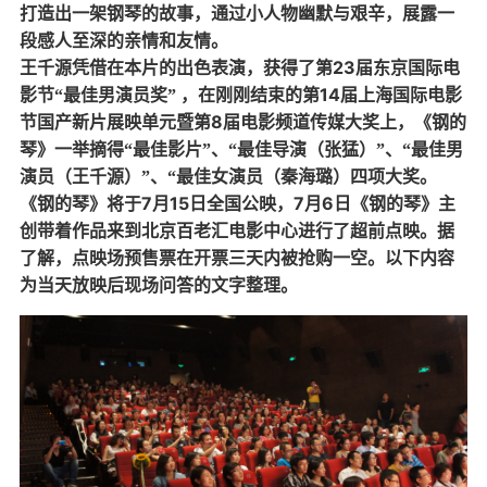
打造出一架钢琴的故事，通过小人物幽默与艰辛，展露一
段感人至深的亲情和友情。
23
王千源凭借在本片的出色表演，获得了第
届东京国际电
14
影节“最佳男演员奖”
，在刚刚结束的第
届上海国际电影
8
节国产新片展映单元暨第
届电影频道传媒大奖上，《钢的
琴》一举摘得“最佳影片”、“最佳导演（张猛）”、“最佳男
演员（王千源）”、“最佳女演员（秦海璐）四项大奖。
7
15
7
6
《钢的琴》将于
月
日全国公映，
月
日《钢的琴》主
创带着作品来到北京百老汇电影中心进行了超前点映。据
了解，点映场预售票在开票三天内被抢购一空。以下内容
为当天放映后现场问答的文字整理。