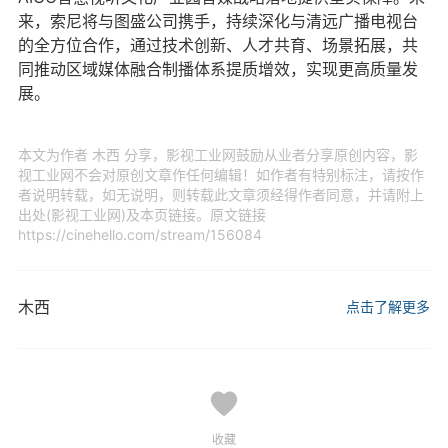
来，索尼将与图盛公司携手，持续深化与清远广播电视台
的全方位合作，通过技术创新、人才共育、场景拓展，共
同推动区域媒体融合制播体系提质增效，实现更高质量发
展。
本文为作者 木西 分享，影视工业网鼓励从业者分享原创内容，影
视工业网不会对原创文章作任何编辑！如作者有特别标注，请按作
者说明转载，如无说明，则转载此文章须经得作者同意，并请附上
出处(影视工业网)及本页链接。原文链接
https://cinehello.com/stream/156084
木西
点击了解更多
收藏