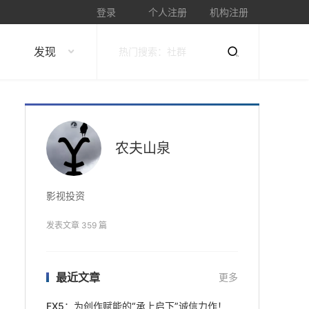
登录
个人注册
机构注册
发现
农夫山泉
影视投资
发表文章 359 篇
最近文章
更多
FX5：为创作赋能的“承上启下”诚信力作！