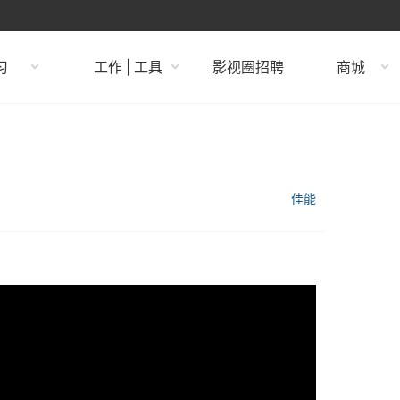
习
工作 | 工具
影视圈招聘
商城
佳能