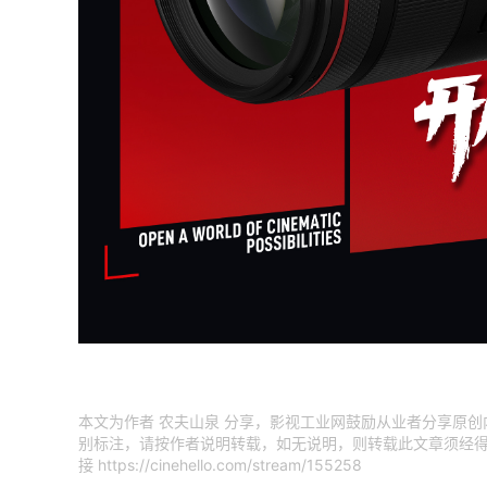
本文为作者 农夫山泉 分享，影视工业网鼓励从业者分享原
别标注，请按作者说明转载，如无说明，则转载此文章须经得
接
https://cinehello.com/stream/155258