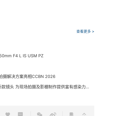
查看更多 >
F4 L IS USM PZ
摄解决方案亮相CCBN 2026
佳能推出旗下电影伺服变焦系列中最广角、最轻量新款镜头 为现场拍摄及影棚制作提供富有感染力的影像效果