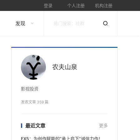
登录
个人注册
机构注册
发现
农夫山泉
影视投资
发表文章 359 篇
最近文章
更多
FX5：为创作赋能的“承上启下”诚信力作！