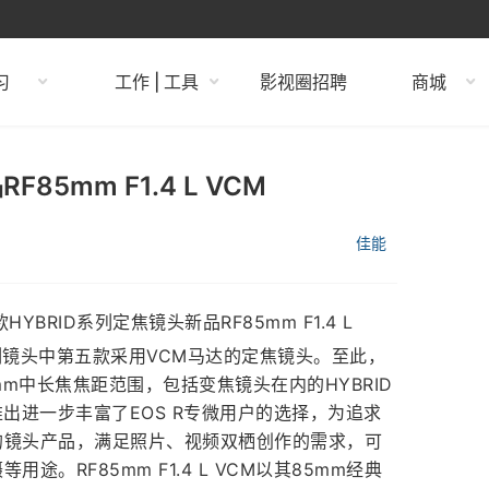
习
工作 | 工具
影视圈招聘
商城
5mm F1.4 L VCM
佳能
BRID系列定焦镜头新品RF85mm F1.4 L
系列镜头中第五款采用VCM马达的定焦镜头。至此，
mm中长焦焦距范围，包括变焦镜头在内的HYBRID
M的推出进一步丰富了EOS R专微用户的选择，为追求
的镜头产品，满足照片、视频双栖创作的需求，可
。RF85mm F1.4 L VCM以其85mm经典