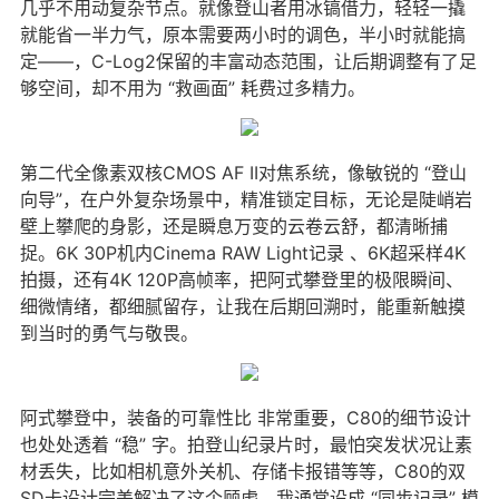
几乎不用动复杂节点。就像登山者用冰镐借力，轻轻一撬
就能省一半力气，原本需要两小时的调色，半小时就能搞
定——，C-Log2保留的丰富动态范围，让后期调整有了足
够空间，却不用为 “救画面” 耗费过多精力。
第二代全像素双核CMOS AF II对焦系统，像敏锐的 “登山
向导”，在户外复杂场景中，精准锁定目标，无论是陡峭岩
壁上攀爬的身影，还是瞬息万变的云卷云舒，都清晰捕
捉。6K 30P机内Cinema RAW Light记录 、6K超采样4K
拍摄，还有4K 120P高帧率，把阿式攀登里的极限瞬间、
细微情绪，都细腻留存，让我在后期回溯时，能重新触摸
到当时的勇气与敬畏。
阿式攀登中，装备的可靠性比 非常重要，C80的细节设计
也处处透着 “稳” 字。拍登山纪录片时，最怕突发状况让素
材丢失，比如相机意外关机、存储卡报错等等，C80的双
SD卡设计完美解决了这个顾虑，我通常设成 “同步记录” 模