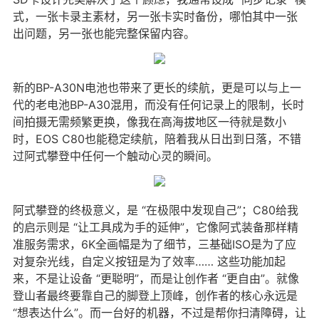
式，一张卡录主素材，另一张卡实时备份，哪怕其中一张
出问题，另一张也能完整保留内容。
新的BP-A30N电池也带来了更长的续航，更是可以与上一
代的老电池BP-A30混用，而没有任何记录上的限制，长时
间拍摄无需频繁更换，像我在高海拔地区一待就是数小
时，EOS C80也能稳定续航，陪着我从日出到日落，不错
过阿式攀登中任何一个触动心灵的瞬间。
阿式攀登的终极意义，是 “在极限中发现自己”；C80给我
的启示则是 “让工具成为手的延伸”，它像阿式装备那样精
准服务需求，6K全画幅是为了细节，三基础ISO是为了应
对复杂光线，自定义按钮是为了效率…… 这些功能加起
来，不是让设备 “更聪明”，而是让创作者 “更自由”。就像
登山者最终要靠自己的脚登上顶峰，创作者的核心永远是
“想表达什么”。而一台好的机器，不过是帮你扫清障碍，让