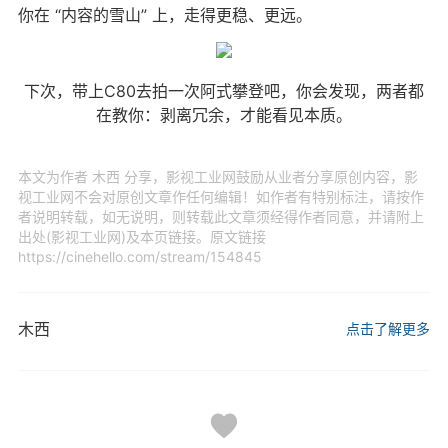
你在 “内容的雪山” 上，走得更稳、更远。
下次，带上C80去拍一次阿式攀登吧，你会发现，两者都
在教你：剥离冗余，才能看见本质。
本文为作者 木西 分享，影视工业网鼓励从业者分享原创内容，影
视工业网不会对原创文章作任何编辑！如作者有特别标注，请按作
者说明转载，如无说明，则转载此文章须经得作者同意，并请附上
出处(影视工业网)及本页链接。原文链接
https://cinehello.com/stream/154845
木西
点击了解更多