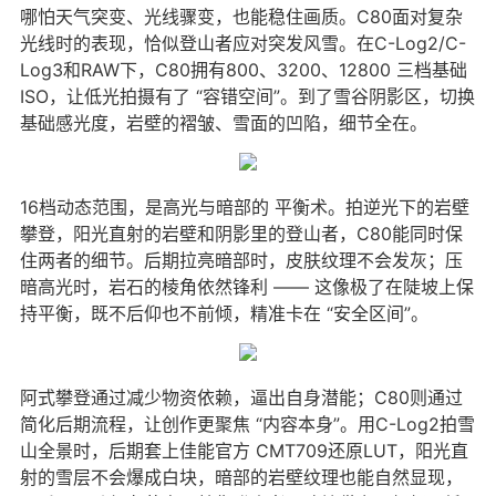
哪怕天气突变、光线骤变，也能稳住画质。C80面对复杂
光线时的表现，恰似登山者应对突发风雪。在C-Log2/C-
Log3和RAW下，C80拥有800、3200、12800 三档基础
ISO，让低光拍摄有了 “容错空间”。到了雪谷阴影区，切换
基础感光度，岩壁的褶皱、雪面的凹陷，细节全在。
16档动态范围，是高光与暗部的 平衡术。拍逆光下的岩壁
攀登，阳光直射的岩壁和阴影里的登山者，C80能同时保
住两者的细节。后期拉亮暗部时，皮肤纹理不会发灰；压
暗高光时，岩石的棱角依然锋利 —— 这像极了在陡坡上保
持平衡，既不后仰也不前倾，精准卡在 “安全区间”。
阿式攀登通过减少物资依赖，逼出自身潜能；C80则通过
简化后期流程，让创作更聚焦 “内容本身”。用C-Log2拍雪
山全景时，后期套上佳能官方 CMT709还原LUT，阳光直
射的雪层不会爆成白块，暗部的岩壁纹理也能自然显现，