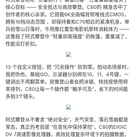
核心目标 —— 安全抵达与高效攀登。C80的 精准击中了
创作者的核心诉求。它搭载6K全画幅背照堆栈式CMOS，
拥有16档动态范围 ，却保持着和C70相近的紧凑机身。单
兵拍雪山日落时，不用像扛重型电影机那样消耗体力 ——
这像极了阿式攀登中 “轻量却高强度” 的帐篷，重量减了，
性能没打折扣。
13 个自定义按钮，把 “冗余操作” 砍到零。拍动态场景时，
我把伪色、基础ISO、示波器分别绑在10、11、4号键，一
键调出不用翻菜单。就像登山者会把冰镐、快挂按使用频
率排列，C80让每一个操作都 “触手可及”，省下的时间能
多拍3个镜头。
阿式攀登从不奢求 “绝对安全”，天气突变、落石雪崩都是
常态，真正的考验是 “在变化中保持掌控”，C80的DIGIC
DV 7高速影像处理器，高效处理复杂环境下的拍摄数据，