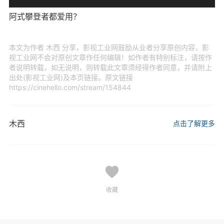
阿式攀登者都爱用？
本文为作者 木西 分享，影视工业网鼓励从业者分享原创内容，影
视工业网不会对原创文章作任何编辑！如作者有特别标注，请按作
者说明转载，如无说明，则转载此文章须经得作者同意，并请附上
出处(影视工业网)及本页链接。原文链接
https://cinehello.com/stream/154844
木西
点击了解更多
收藏