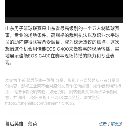
山东男子篮球联赛是山东省最高级别的一个五人制篮球赛
事，专业的场地条件、高规格的裁判执法以及职业水平球
员的助阵使得联赛备受瞩目，成为球迷热议的焦点‌。这次
想借这个机会用佳能EOS C400来做赛事的现场转播，实
地展示佳能EOS C400在赛事现场转播的能力和专业表
现。
本文为作者 幕后英雄—薄荷 分享，影视工业网鼓励从业者分享原
创内容，影视工业网不会对原创文章作任何编辑！如作者有特别标
注，请按作者说明转载，如无说明，则转载此文章须经得作者同
意，并请附上出处(影视工业网)及本页链接。原文链接
https://cinehello.com/stream/154652
幕后英雄—薄荷
点击了解更多