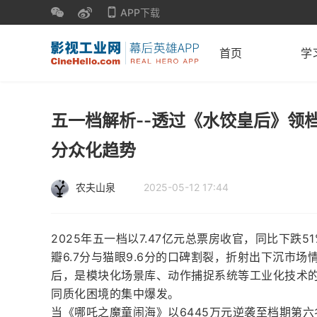
APP下载
首页
学
五一档解析--透过《水饺皇后》领
分众化趋势
农夫山泉
2025-05-12 17:44
2025年五一档以7.47亿元总票房收官，同比下跌5
瓣6.7分与猫眼9.6分的口碑割裂，折射出下沉市
后，是模块化场景库、动作捕捉系统等工业化技术
同质化困境的集中爆发。
当《哪吒之魔童闹海》以6445万元逆袭至档期第