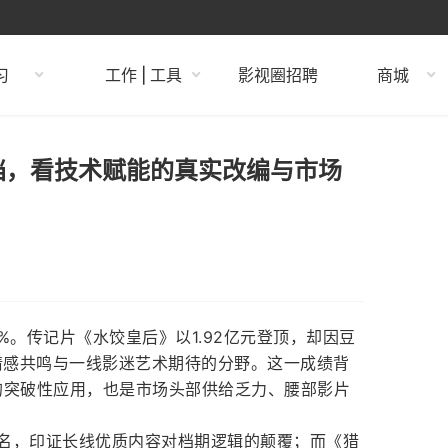
习
工作 | 工具
影视圈招聘
商城
档，看技术赋能的真实改编与市场
1%。传记片《水饺皇后》以1.92亿元登顶，却因豆
场情感共鸣与一线影迷艺术期待的分野。这一成绩背
的突破性应用，也是市场头部供给乏力、腰部影片
六名，印证长线优质内容对档期逻辑的颠覆；而《猎