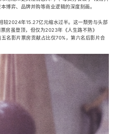
资本博弈、品牌并购等商业逻辑的深度刻画。
相较2024年15.27亿元缩水过半。这一颓势与头部
期票房虽登顶，但仅为2023年《人生路不熟》
内前五名影片票房贡献占比仅70%，第六名后影片合