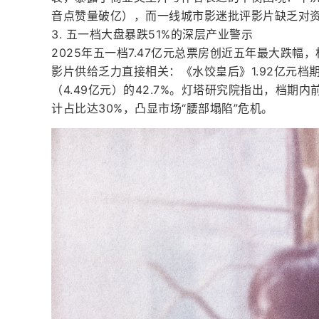
音点赞量破亿），而一线城市影迷批评影片缺乏对
3. 五一档大盘暴跌51%的深层产业警示
2025年五一档7.47亿元总票房创近五年最大跌幅，
影片供给乏力直接相关：《水饺皇后》1.92亿元档
（4.49亿元）的42.7%。灯塔研究院指出，档期
计占比达30%，凸显市场“腰部塌陷”危机。