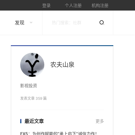
登录
个人注册
机构注册
发现
农夫山泉
影视投资
发表文章 359 篇
最近文章
更多
FX5：为创作赋能的“承上启下”诚信力作！