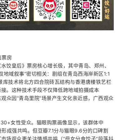
售票房
《水饺皇后》票房核心增长极，其中青岛、郑州、
双地域叙事”密切相关：剧组在青岛西海岸新区1:1
场景库技术将北方四合院砖瓦结构与香港唐楼铁艺栏
衔接。这种技术手段不仅降低跨地域拍摄成本
东观众因“青岛里院”场景产生文化亲近感，广西观众
定30+女性受众。猫眼购票画像显示，该群体中
形成强共鸣。但豆瓣7.1分与猫眼9.6分的口碑割
市场观众更关注情感共鸣（“母女分食饺子”段落抖