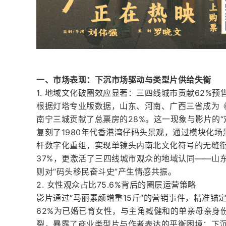
一、市场表现：下沉市场驱动与类型片供给失衡
1. 地域文化破圈效应显著：三四线城市贡献62%预
根据灯塔专业版数据，山东、河南、广西三省成为
南宁三城贡献了总票房的28%。这一现象与影片的“
复刻了1980年代香港湾仔码头景观，通过模块化
杆数字化重组，实现单镜头内南北文化符号的无缝
37%，更激活了三四线城市观众的地域认同——山
则对“码头移民奋斗史”产生情感共振。
2. 女性观众占比75.6%背后的圈层运营策略
影片通过“马丽素颜增重15斤”的营销事件，精准锚
62%为已婚已育女性，与主角臧健和的单亲母亲身份
裂，暴露了商业类型片与作者表达的平衡困境：下沉