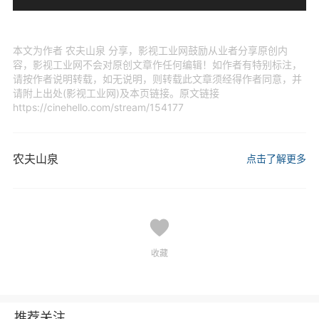
本文为作者 农夫山泉 分享，影视工业网鼓励从业者分享原创内
容，影视工业网不会对原创文章作任何编辑！如作者有特别标注，
请按作者说明转载，如无说明，则转载此文章须经得作者同意，并
请附上出处(影视工业网)及本页链接。原文链接
https://cinehello.com/stream/154177
农夫山泉
点击了解更多
收藏
推荐关注