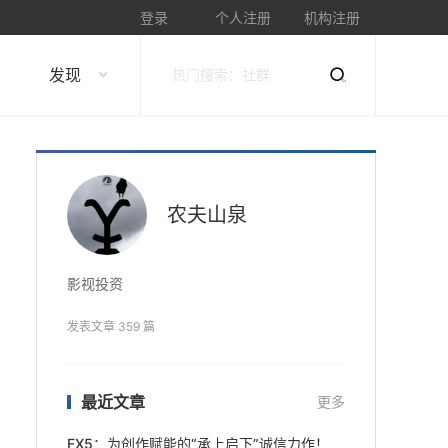
登录
个人注册
机构注册
发现
农夫山泉
影视投资
发表文章 359 篇
最近文章
更多
FX5：为创作赋能的“承上启下”诚信力作！