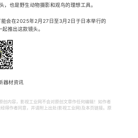
镜头，也是野生动物摄影和观鸟的理想工具。
会在2025年2月27日至3月2日于日本举行的
镜头一起推出这款镜头。
新器材资讯
享原创内容，影视工业网不会对原创文章作任何编辑！如作者
经得作者同意，并请附上出处(影视工业网)及本页链接。原