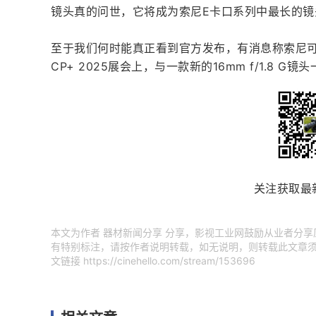
镜头真的问世，它将成为索尼E卡口系列中最长的
至于我们何时能真正看到官方发布，有消息称索尼可能
CP+ 2025展会上，与一款新的16mm f/1.8 G
关注获取最
本文为作者 器材新闻分享 分享，影视工业网鼓励从业者分
有特别标注，请按作者说明转载，如无说明，则转载此文章须
文链接
https://cinehello.com/stream/153696