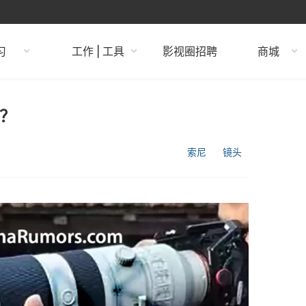
习
工作 | 工具
影视圈招聘
商城
？
索尼
镜头