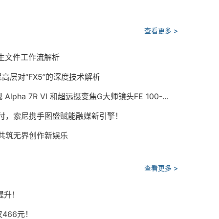
查看更多 >
原生文件工作流解析
高层对“FX5”的深度技术解析
画质旗舰，疾速制胜 索尼发布全画幅微单™画质旗舰 Alpha 7R VI 和超远摄变焦G大师镜头FE 100-400mm F4.5 GM OSS
交付，索尼携手图盛赋能融媒新引擎！
，共筑无界创作新娱乐
查看更多 >
提升！
466元！